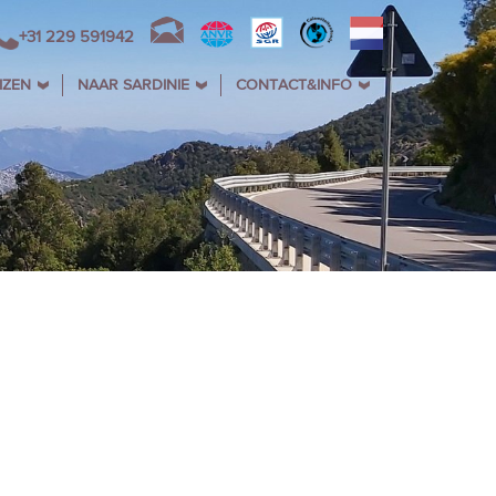
+31 229 591942
IZEN
NAAR SARDINIE
CONTACT&INFO