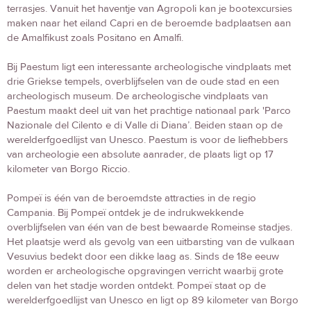
terrasjes. Vanuit het haventje van Agropoli kan je bootexcursies
maken naar het eiland Capri en de beroemde badplaatsen aan
de Amalfikust zoals Positano en Amalfi.
Bij Paestum ligt een interessante archeologische vindplaats met
drie Griekse tempels, overblijfselen van de oude stad en een
archeologisch museum. De archeologische vindplaats van
Paestum maakt deel uit van het prachtige nationaal park 'Parco
Nazionale del Cilento e di Valle di Diana’. Beiden staan op de
werelderfgoedlijst van Unesco. Paestum is voor de liefhebbers
van archeologie een absolute aanrader, de plaats ligt op 17
kilometer van Borgo Riccio.
Pompeï is één van de beroemdste attracties in de regio
Campania. Bij Pompeï ontdek je de indrukwekkende
overblijfselen van één van de best bewaarde Romeinse stadjes.
Het plaatsje werd als gevolg van een uitbarsting van de vulkaan
Vesuvius bedekt door een dikke laag as. Sinds de 18e eeuw
worden er archeologische opgravingen verricht waarbij grote
delen van het stadje worden ontdekt. Pompeï staat op de
werelderfgoedlijst van Unesco en ligt op 89 kilometer van Borgo