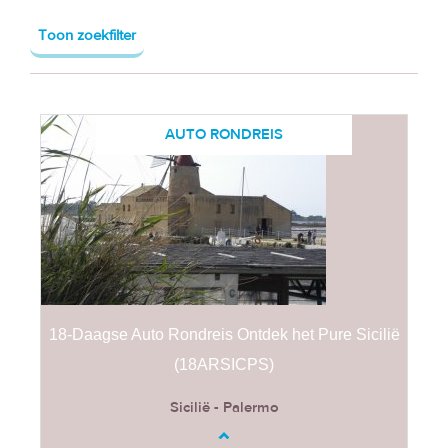
Toon zoekfilter
AUTO RONDREIS
18-Daagse Auto Rondreis Ontdek het Pure Sicilië
(18ARSICPS)
Sicilië - Palermo