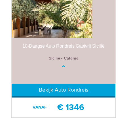
10-Daagse Auto Rondreis Gastvrij Sicilië
Sicilië - Catania
Bekijk Auto Rondreis
€ 1346
VANAF