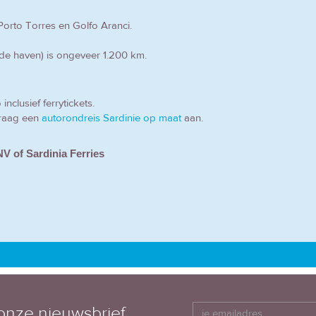
 Porto Torres en Golfo Aranci.
nde haven) is ongeveer 1.200 km.
nclusief ferrytickets.
raag een
autorondreis Sardinie op maat
aan.
NV of Sardinia Ferries
 onze nieuwsbrief