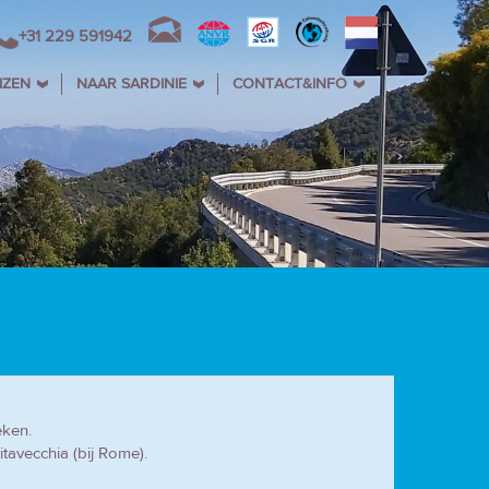
+31 229 591942
IZEN
NAAR SARDINIE
CONTACT&INFO
eken.
tavecchia (bij Rome).