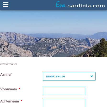
≡
ferteformulier
Aanhef
maak keuze
Voornaam
*
Achternaam
*