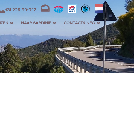
+31 229 591942
IZEN
NAAR SARDINIE
CONTACT&INFO