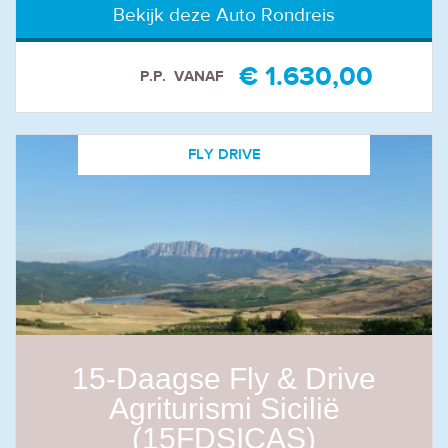
Bekijk deze Auto Rondreis
€ 1.630,00
P.P.
VANAF
FLY DRIVE
15-Daagse Fly & Drive
Agriturismi Sicilië
(15FDSICAS)