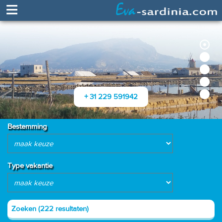
≡
+ 31 229 591942
Bestemming
Type vakantie
Zoeken (222 resultaten)