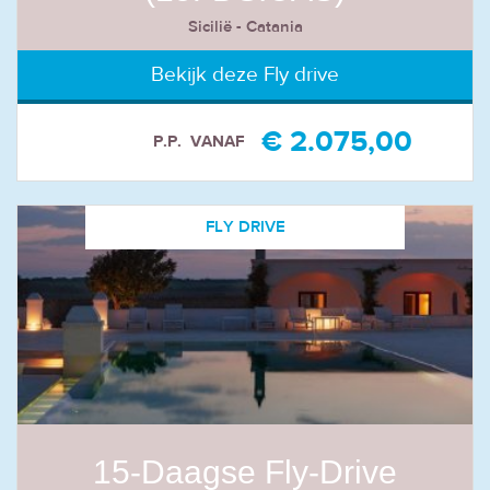
Sicilië - Catania
Bekijk deze Fly drive
€ 2.075,00
P.P.
VANAF
FLY DRIVE
15-Daagse Fly-Drive