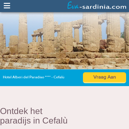
≡
Vraag Aan
Hotel Alberi del Paradiso **** - Cefalù
Ontdek het
paradijs in Cefalù