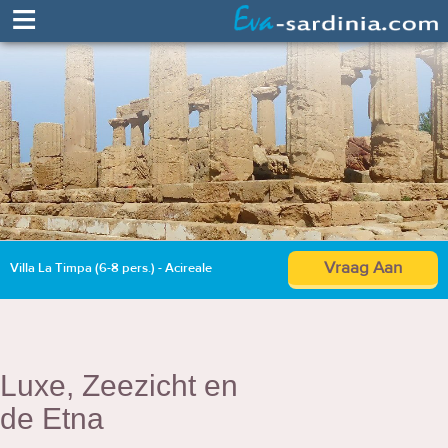
≡
Vraag Aan
Villa La Timpa (6-8 pers.) - Acireale
Luxe, Zeezicht en
de Etna