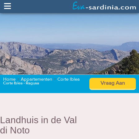
≡
Home
>
Appartementen
>
Corte Iblea
Vraag Aan
Corte Iblea - Ragusa
Landhuis in de Val
di Noto