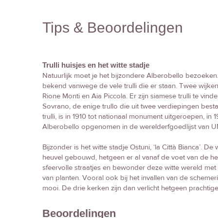
Tips & Beoordelingen
Trulli huisjes en het witte stadje
Natuurlijk moet je het bijzondere Alberobello bezoeken.
bekend vanwege de vele trulli die er staan. Twee wijken be
Rione Monti en Aia Piccola. Er zijn siamese trulli te vind
Sovrano, de enige trullo die uit twee verdiepingen best
trulli, is in 1910 tot nationaal monument uitgeroepen, in 
Alberobello opgenomen in de werelderfgoedlijst van
Bijzonder is het witte stadje Ostuni, ‘la Città Bianca’. De 
heuvel gebouwd, hetgeen er al vanaf de voet van de he
sfeervolle straatjes en bewonder deze witte wereld me
van planten. Vooral ook bij het invallen van de schemeri
mooi. De drie kerken zijn dan verlicht hetgeen prachtige
Beoordelingen