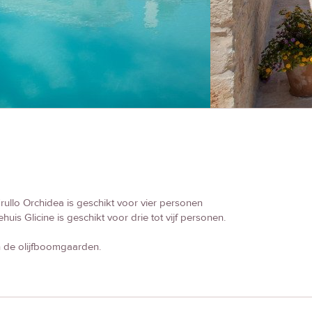
rullo Orchidea is geschikt voor vier personen
huis Glicine is geschikt voor drie tot vijf personen.
n de olijfboomgaarden.