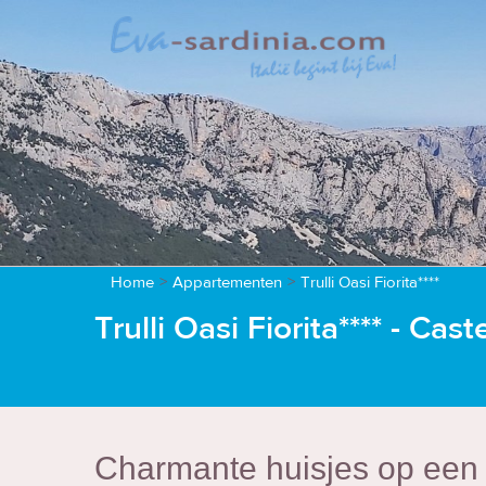
Home
>
Appartementen
>
Trulli Oasi Fiorita****
Trulli Oasi Fiorita**** - Cas
Charmante huisjes op een p