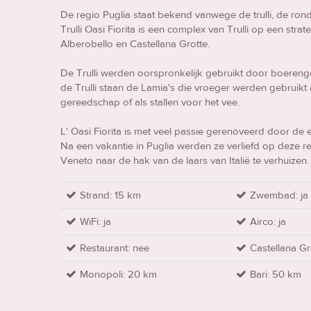
De regio Puglia staat bekend vanwege de trulli, de rond
Trulli Oasi Fiorita is een complex van Trulli op een strat
Alberobello en Castellana Grotte.
De Trulli werden oorspronkelijk gebruikt door boeren
de Trulli staan de Lamia's die vroeger werden gebruikt
gereedschap of als stallen voor het vee.
L' Oasi Fiorita is met veel passie gerenoveerd door de
Na een vakantie in Puglia werden ze verliefd op deze 
Veneto naar de hak van de laars van Italië te verhuizen.
Strand: 15 km
Zwembad: ja
WiFi: ja
Airco: ja
Restaurant: nee
Castellana Gr
Monopoli: 20 km
Bari: 50 km