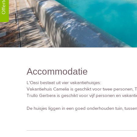
Offerte!
Accommodatie
L'Oasi bestaat uit vier vakantiehuisjes:
Vakantiehuis Camelia is geschikt voor twee personen, T
Trullo Gerbera is geschikt voor vijf personen en vakantie
De huisjes liggen in een goed onderhouden tuin, tusse