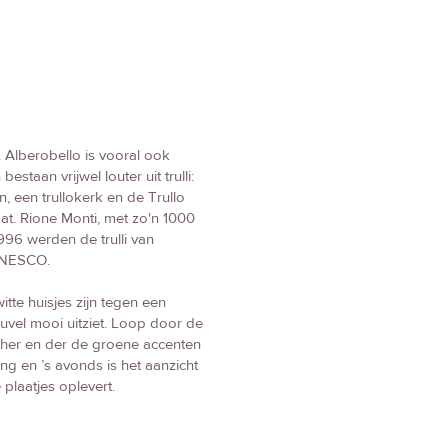
 Alberobello is vooral ook
staan vrijwel louter uit trulli:
en, een trullokerk en de Trullo
aat. Rione Monti, met zo'n 1000
1996 werden de trulli van
 UNESCO.
witte huisjes zijn tegen een
uvel mooi uitziet. Loop door de
t her en der de groene accenten
ng en ’s avonds is het aanzicht
 plaatjes oplevert.