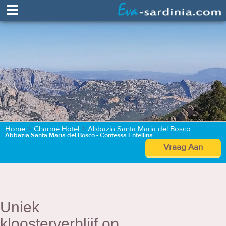
≡
Home
>
Charme Hotel
>
Abbazia Santa Maria del Bosco
Abbazia Santa Maria del Bosco - Contessa Entellina
Vraag Aan
Uniek
kloosterverblijf op