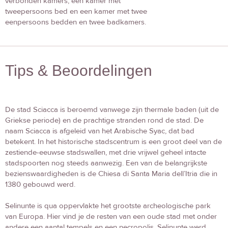
verbonden kamers, een kamer met
tweepersoons bed en een kamer met twee
eenpersoons bedden en twee badkamers.
Tips & Beoordelingen
De stad Sciacca is beroemd vanwege zijn thermale baden (uit de
Griekse periode) en de prachtige stranden rond de stad. De
naam Sciacca is afgeleid van het Arabische Syac, dat bad
betekent. In het historische stadscentrum is een groot deel van de
zestiende-eeuwse stadswallen, met drie vrijwel geheel intacte
stadspoorten nog steeds aanwezig. Een van de belangrijkste
bezienswaardigheden is de Chiesa di Santa Maria dell’Itria die in
1380 gebouwd werd.
Selinunte is qua oppervlakte het grootste archeologische park
van Europa. Hier vind je de resten van een oude stad met onder
andere een aantal tempels en een necropolis. Selinunte werd