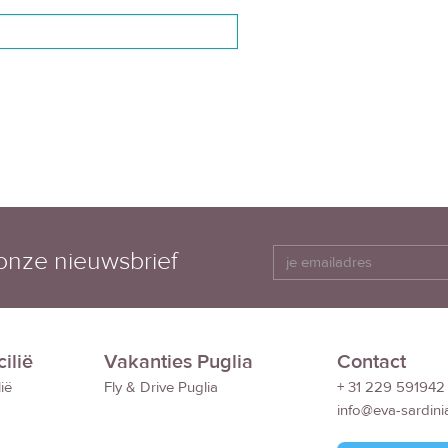
 onze nieuwsbrief
ilië
Vakanties Puglia
Contact
ië
Fly & Drive Puglia
+ 31 229 591942
info@eva-sardini