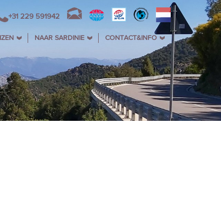
+31 229 591942
IZEN
NAAR SARDINIE
CONTACT&INFO