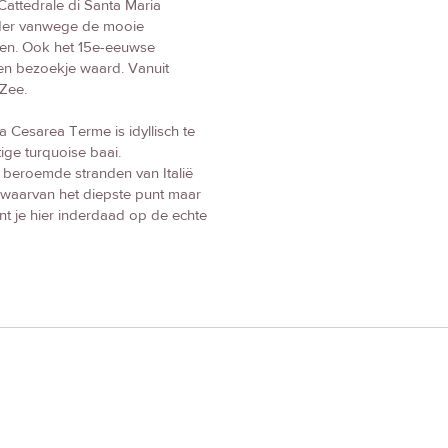
 Cattedrale di Santa Maria
onder vanwege de mooie
gen. Ook het 15e-eeuwse
een bezoekje waard. Vanuit
 Zee.
 Cesarea Terme is idyllisch te
ige turquoise baai.
t beroemde stranden van Italië
r waarvan het diepste punt maar
ant je hier inderdaad op de echte