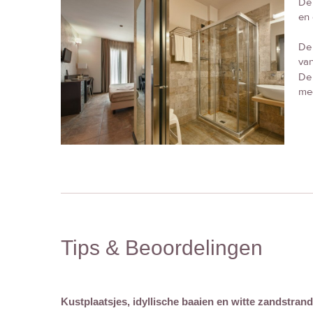
De 
en 
D
van
D
me
Tips & Beoordelingen
Kustplaatsjes, idyllische baaien en witte zandstran