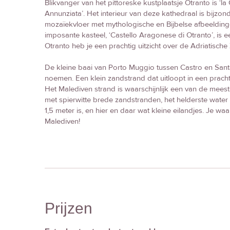
Blikvanger van het pittoreske kustplaatsje Otranto is ‘la
Annunziata’. Het interieur van deze kathedraal is bijz
mozaïekvloer met mythologische en Bijbelse afbeeldin
imposante kasteel, ‘Castello Aragonese di Otranto’, is 
Otranto heb je een prachtig uitzicht over de Adriatische
De kleine baai van Porto Muggio tussen Castro en Santa
noemen. Een klein zandstrand dat uitloopt in een pracht
Het Malediven strand is waarschijnlijk een van de mees
met spierwitte brede zandstranden, het helderste wate
1,5 meter is, en hier en daar wat kleine eilandjes. Je wa
Malediven!
Prijzen