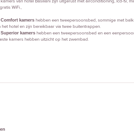
kamers van hotel Basiliani zijn uitgerust met airconditioning, lcd-tv,
gratis WiFi.,
e
Comfort kamers
hebben een tweepersoonsbed, sommige met balkon 
 het hotel en zijn bereikbaar via twee buitentrappen.
e
Superior kamers
hebben een tweepersoonsbed en een eenpersoon
este kamers hebben uitzicht op het zwembad.
den