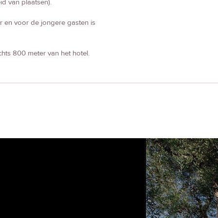
id van plaatsen).
r en voor de jongere gasten is
chts 800 meter van het hotel.