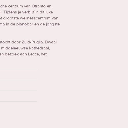
ische centrum van Otranto en
Tijdens je verblijf in dit luxe
het grootste wellnesscentrum van
mma in de pianobar en de jongste
ngstocht door Zuid-Puglia. Dwaal
n middeleeuwse kathedraal,
een bezoek aan Lecce, het