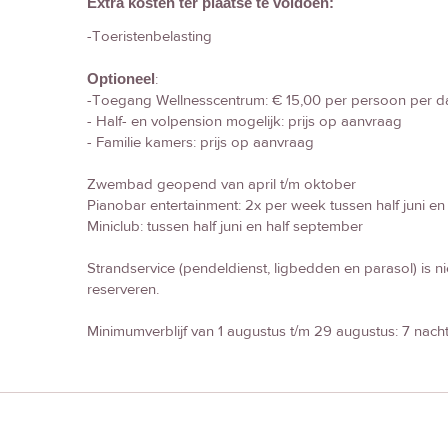
Extra kosten ter plaatse te voldoen:
-Toeristenbelasting
Optioneel
:
-Toegang Wellnesscentrum: € 15,00 per persoon per d
- Half- en volpension mogelijk: prijs op aanvraag
- Familie kamers: prijs op aanvraag
Zwembad geopend van april t/m oktober
Pianobar entertainment: 2x per week tussen half juni en
Miniclub: tussen half juni en half september
Strandservice (pendeldienst, ligbedden en parasol) is ni
reserveren.
Minimumverblijf van 1 augustus t/m 29 augustus: 7 nach