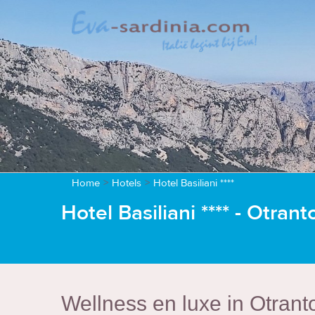
Home
>
Hotels
>
Hotel Basiliani ****
Hotel Basiliani **** - Otrant
Wellness en luxe in Otrant