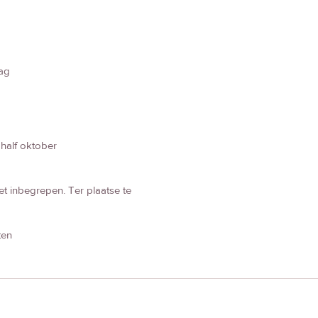
ag
 half oktober
et inbegrepen. Ter plaatse te
ten