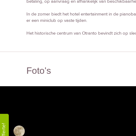
betaling, op aanvraag en afhankelijk van beschikbaarhe
In de zomer biedt het hotel entertainment in de pianoba
er een miniclub op vaste tijden.
Het historische centrum van Otranto bevindt zich op sle
Foto's
Offerte!