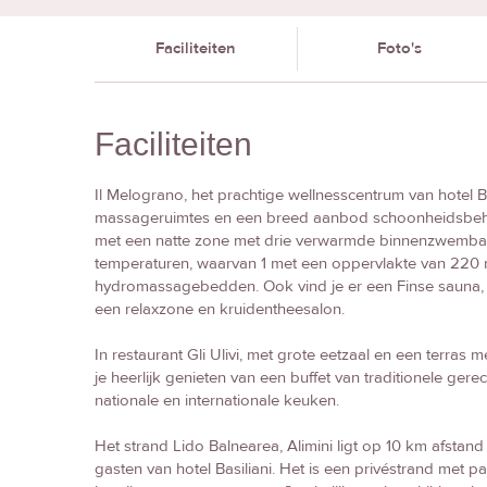
Faciliteiten
Foto's
Faciliteiten
Il Melograno, het prachtige wellnesscentrum van hotel Ba
massageruimtes en een breed aanbod schoonheidsbehan
met een natte zone met drie verwarmde binnenzwembad
temperaturen, waarvan 1 met een oppervlakte van 220 
hydromassagebedden. Ook vind je er een Finse sauna
een relaxzone en kruidentheesalon.
In restaurant Gli Ulivi, met grote eetzaal en een terras 
je heerlijk genieten van een buffet van traditionele gere
nationale en internationale keuken.
Het strand Lido Balnearea, Alimini ligt op 10 km afstan
gasten van hotel Basiliani. Het is een privéstrand met p