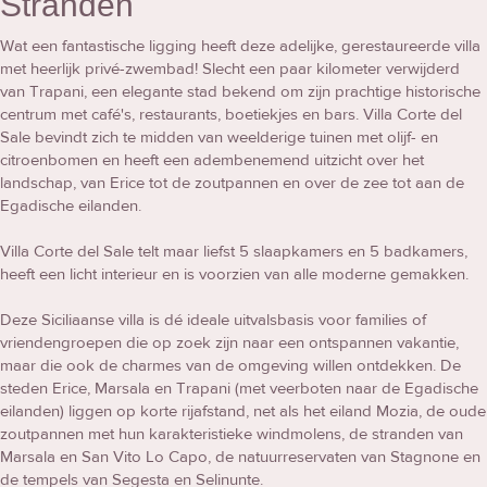
Stranden
Wat een fantastische ligging heeft deze adelijke, gerestaureerde villa
met heerlijk privé-zwembad! Slecht een paar kilometer verwijderd
van Trapani, een elegante stad bekend om zijn prachtige historische
centrum met café's, restaurants, boetiekjes en bars. Villa Corte del
Sale bevindt zich te midden van weelderige tuinen met olijf- en
citroenbomen en heeft een adembenemend uitzicht over het
landschap, van Erice tot de zoutpannen en over de zee tot aan de
Egadische eilanden.
Villa Corte del Sale telt maar liefst 5 slaapkamers en 5 badkamers,
heeft een licht interieur en is voorzien van alle moderne gemakken.
Deze Siciliaanse villa is dé ideale uitvalsbasis voor families of
vriendengroepen die op zoek zijn naar een ontspannen vakantie,
maar die ook de charmes van de omgeving willen ontdekken. De
steden Erice, Marsala en Trapani (met veerboten naar de Egadische
eilanden) liggen op korte rijafstand, net als het eiland Mozia, de oude
zoutpannen met hun karakteristieke windmolens, de stranden van
Marsala en San Vito Lo Capo, de natuurreservaten van Stagnone en
de tempels van Segesta en Selinunte.