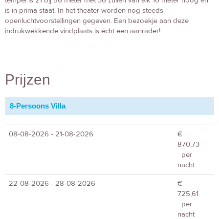
tempel is 21 bij 56 meter met 36 zuilen van elk 10 meter hoog en
is in prima staat. In het theater worden nog steeds
openluchtvoorstellingen gegeven. Een bezoekje aan deze
indrukwekkende vindplaats is écht een aanrader!
Prijzen
8-Persoons Villa
08-08-2026 - 21-08-2026
€
870,73
per
nacht
22-08-2026 - 28-08-2026
€
725,61
per
nacht