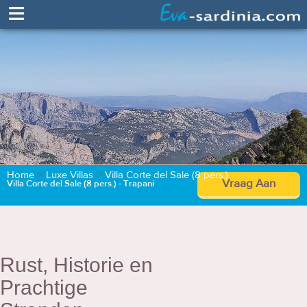
≡
Home
>
Luxe Villas
>
Villa Corte del Sale (8 pers.)
Vraag Aan
Villa Corte del Sale (8 pers.) - Trapani
Rust, Historie en
Prachtige