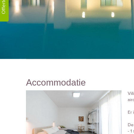
Offerte!
Accommodatie
Vil
air
Er
De 
- 1