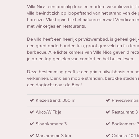
Villa Nica, een prachtig luxe en modern vakantieverblijf 
villa bevindt zich op loopafstand van het strand van de
Lorenzo. Vlakbij vind je het natuurreservaat Vendicari
met winkeltjes en restaurants.
De villa heeft een heerlijk privézwembad, is geheel ge
een goed onderhouden tuin, groot grasveld en fijn ter
barbecue. Alle lichte kamers van Villa Nica geven direct
je op en top genieten van comfort en het buitenleven.
Deze bestemming geeft je een prima uitvalsbasis om het 
verkennen. Denk aan mooie stranden, barokke steden in
een dagtocht naar de Etna!
Kiezelstrand: 300 m
Privézwemb
Airco/WiFi: ja
Restaurant: 3
Slaapkamers: 3
Badkamers: 
Marzamemi: 3 km
Catania: 104