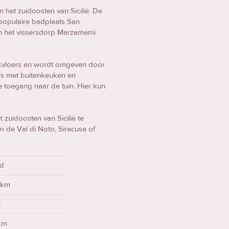
in het zuidoosten van Sicilië. De
 populaire badplaats San
 en het vissersdorp Marzamemi
lijkvloers en wordt omgeven door
ras met buitenkeuken en
e toegang naar de tuin. Hier kun
zuidoosten van Sicilië te
 de Val di Noto, Siracusa of
ad
 km
3
 km