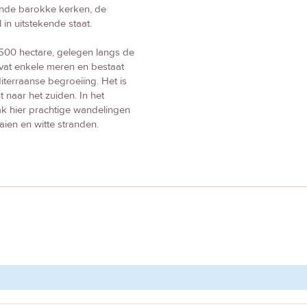
erende barokke kerken, de
in uitstekende staat.
1500 hectare, gelegen langs de
at enkele meren en bestaat
iterraanse begroeiïng. Het is
 naar het zuiden. In het
ak hier prachtige wandelingen
ien en witte stranden.