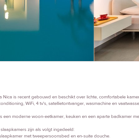
la Nica is recent gebouwd en beschikt over lichte, comfortabele kamers
conditioning, WiFi, 4 tv's, satellietontvanger, wasmachine en vaatwasse
 is een moderne woon-eetkamer, keuken en een aparte badkamer me
slaapkamers zijn als volgt ingedeeld:
 slaapkamer met tweepersoonsbed en en-suite douche.