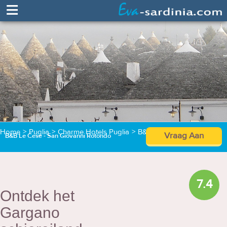
≡
Home
>
Puglia
>
Charme Hotels Puglia
>
B&B Le Cese
Vraag Aan
B&B Le Cese - San Giovanni Rotondo
7.4
Ontdek het
Gargano