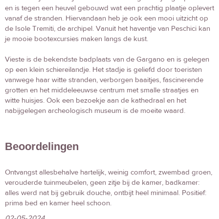
en is tegen een heuvel gebouwd wat een prachtig plaatje oplevert
vanaf de stranden. Hiervandaan heb je ook een mooi uitzicht op
de Isole Tremiti, de archipel. Vanuit het haventje van Peschici kan
je mooie bootexcursies maken langs de kust.
Vieste is de bekendste badplaats van de Gargano en is gelegen
op een klein schiereilandje. Het stadje is geliefd door toeristen
vanwege haar witte stranden, verborgen baaitjes, fascinerende
grotten en het middeleeuwse centrum met smalle straatjes en
witte huisjes. Ook een bezoekje aan de kathedraal en het
nabijgelegen archeologisch museum is de moeite waard.
Beoordelingen
Ontvangst allesbehalve hartelijk, weinig comfort, zwembad groen,
verouderde tuinmeubelen, geen zitje bij de kamer, badkamer:
alles werd nat bij gebruik douche, ontbijt heel minimaal. Positief:
prima bed en kamer heel schoon.
02-05-2024