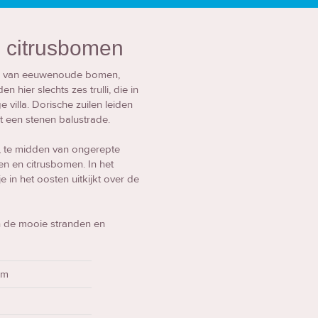
en citrusbomen
duw van eeuwenoude bomen,
hier slechts zes trulli, die in
villa. Dorische zuilen leiden
 een stenen balustrade.
no, te midden van ongerepte
n en citrusbomen. In het
 in het oosten uitkijkt over de
an de mooie stranden en
km