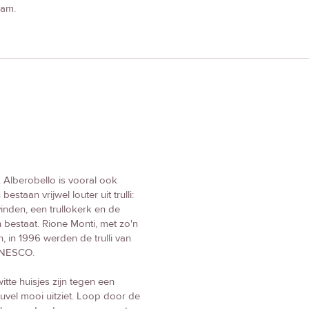
mam.
 Alberobello is vooral ook
staan vrijwel louter uit trulli:
vinden, een trullokerk en de
n bestaat. Rione Monti, met zo'n
n, in 1996 werden de trulli van
 UNESCO.
witte huisjes zijn tegen een
uvel mooi uitziet. Loop door de