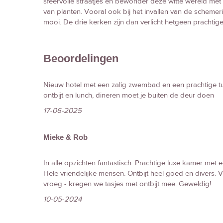
sfeervolle straatjes en bewonder deze witte wereld me
van planten. Vooral ook bij het invallen van de schemeri
mooi. De drie kerken zijn dan verlicht hetgeen prachtige
Beoordelingen
Nieuw hotel met een zalig zwembad en een prachtige tui
ontbijt en lunch, dineren moet je buiten de deur doen
17-06-2025
Mieke & Rob
In alle opzichten fantastisch. Prachtige luxe kamer met 
Hele vriendelijke mensen. Ontbijt heel goed en divers. 
vroeg - kregen we tasjes met ontbijt mee. Geweldig!
10-05-2024