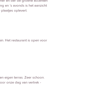
t her en der de groene accenten
ng en ’s avonds is het aanzicht
 plaatjes oplevert.
n. Het restaurant is open voor
een eigen terras. Zeer schoon.
Voor onze dag van vertrek -