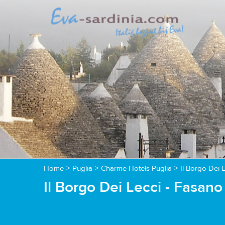
Home
>
Puglia
>
Charme Hotels Puglia
>
Il Borgo Dei 
Il Borgo Dei Lecci - Fasano