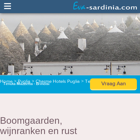
≡
Home
>
Puglia
>
Charme Hotels Puglia
>
Tenuta Mazzetta
Vraag Aan
Tenuta Mazzetta - Brindisi
Boomgaarden,
wijnranken en rust