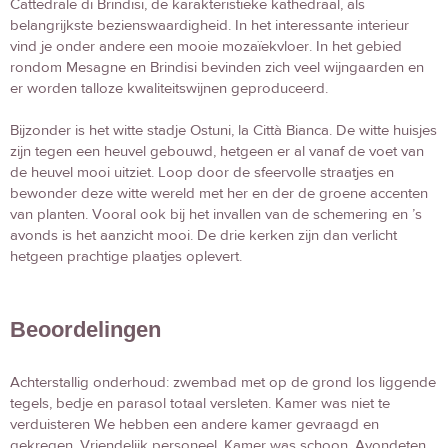
Cattedrale di Brindisi, de karakteristieke kathedraal, als
belangrijkste bezienswaardigheid. In het interessante interieur
vind je onder andere een mooie mozaïekvloer. In het gebied
rondom Mesagne en Brindisi bevinden zich veel wijngaarden en
er worden talloze kwaliteitswijnen geproduceerd.
Bijzonder is het witte stadje Ostuni, la Città Bianca. De witte huisjes
zijn tegen een heuvel gebouwd, hetgeen er al vanaf de voet van
de heuvel mooi uitziet. Loop door de sfeervolle straatjes en
bewonder deze witte wereld met her en der de groene accenten
van planten. Vooral ook bij het invallen van de schemering en ’s
avonds is het aanzicht mooi. De drie kerken zijn dan verlicht
hetgeen prachtige plaatjes oplevert.
Beoordelingen
Achterstallig onderhoud: zwembad met op de grond los liggende
tegels, bedje en parasol totaal versleten. Kamer was niet te
verduisteren We hebben een andere kamer gevraagd en
gekregen. Vriendelijk personeel. Kamer was schoon. Avondeten