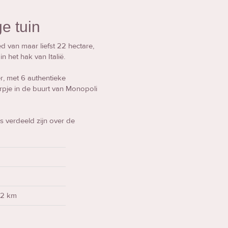
ge tuin
d van maar liefst 22 hectare,
het hak van Italië.
, met 6 authentieke
orpje in de buurt van Monopoli
s verdeeld zijn over de
a
12 km