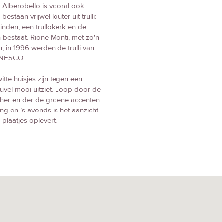
 Alberobello is vooral ook
staan vrijwel louter uit trulli:
vinden, een trullokerk en de
n bestaat. Rione Monti, met zo'n
n, in 1996 werden de trulli van
 UNESCO.
witte huisjes zijn tegen een
uvel mooi uitziet. Loop door de
t her en der de groene accenten
ng en ’s avonds is het aanzicht
 plaatjes oplevert.