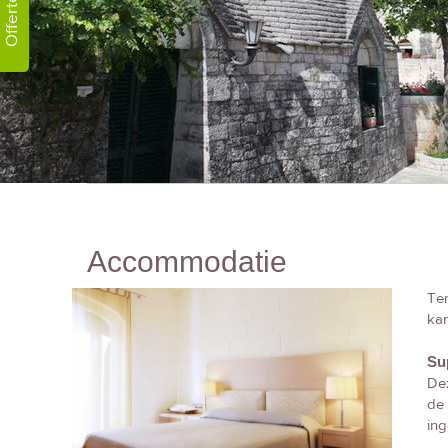
Offerte!
Accommodatie
Ten
kam
Su
Dez
de 
ing