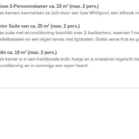
luxe 2-Persoonskamer ca. 22 m² (max. 2 pers.)
e kamers kenmerken ze zich door een luxe Whirlpool, een zithoek met
ior Suite van ca. 25 m² (max. 2 pers.)
e suite met airconditioning beschikt over 2 badkamers, waarvan 1 met
ellietkanalen en een eigen terras met ligstoelen. Gratis verse fruit en g
llo ca. 18 m² (max. 2 pers.)
e kamer is in een traditionele trullo huisje en is smaakvol ingericht met
conditioning en in sommige een open haard.