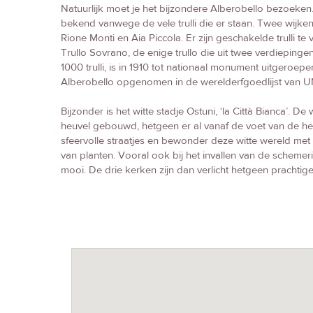
Natuurlijk moet je het bijzondere Alberobello bezoeken.
bekend vanwege de vele trulli die er staan. Twee wijken be
Rione Monti en Aia Piccola. Er zijn geschakelde trulli te 
Trullo Sovrano, de enige trullo die uit twee verdiepinge
1000 trulli, is in 1910 tot nationaal monument uitgeroepe
Alberobello opgenomen in de werelderfgoedlijst van
Bijzonder is het witte stadje Ostuni, ‘la Città Bianca’. De 
heuvel gebouwd, hetgeen er al vanaf de voet van de he
sfeervolle straatjes en bewonder deze witte wereld me
van planten. Vooral ook bij het invallen van de schemeri
mooi. De drie kerken zijn dan verlicht hetgeen prachtige