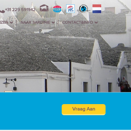
+31 229 591942
IZEN
NAAR SARDINIE
CONTACT&INFO
Vraag Aan