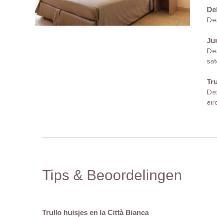
De
Dez
Jun
Dez
sat
Tru
Dez
air
Tips & Beoordelingen
Trullo huisjes en la Città Bianca