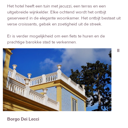
Het hotel heeft een tuin met jacuzzi, een terras en een
uitgebreide wijnkelder. Elke ochtend wordt het ontbijt
geserveerd in de elegante woonkamer. Het ontbijt bestaat uit
verse croissants, gebak en zoetigheid uit de streek.
Er is verder mogelijkheid om een fiets te huren en de
prachtige barokke stad te verkennen.
Il
Borgo Dei Lecci