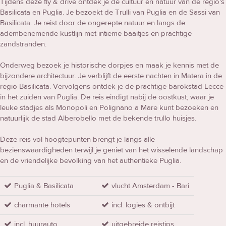
Tijdens deze fly & drive ontdek je de cultuur en natuur van de regio's
Basilicata en Puglia. Je bezoekt de Trulli van Puglia en de Sassi van
Basilicata. Je reist door de ongerepte natuur en langs de
adembenemende kustlijn met intieme baaitjes en prachtige
zandstranden.
Onderweg bezoek je historische dorpjes en maak je kennis met de
bijzondere architectuur. Je verblijft de eerste nachten in Matera in de
regio Basilicata. Vervolgens ontdek je de prachtige barokstad Lecce
in het zuiden van Puglia. De reis eindigt nabij de oostkust, waar je
leuke stadjes als Monopoli en Polignano a Mare kunt bezoeken en
natuurlijk de stad Alberobello met de bekende trullo huisjes.
Deze reis vol hoogtepunten brengt je langs alle
bezienswaardigheden terwijl je geniet van het wisselende landschap
en de vriendelijke bevolking van het authentieke Puglia.
Puglia & Basilicata
vlucht Amsterdam - Bari
charmante hotels
incl. logies & ontbijt
incl. huurauto
uitgebreide reistips