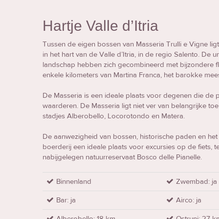
Hartje Valle d’Itria
Tussen de eigen bossen van Masseria Trulli e Vigne li
in het hart van de Valle d’Itria, in de regio Salento. D
landschap hebben zich gecombineerd met bijzondere flai
enkele kilometers van Martina Franca, het barokke meest
De Masseria is een ideale plaats voor degenen die de p
waarderen. De Masseria ligt niet ver van belangrijke toer
stadjes Alberobello, Locorotondo en Matera.
De aanwezigheid van bossen, historische paden en het
boerderij een ideale plaats voor excursies op de fiets, te
nabijgelegen natuurreservaat Bosco delle Pianelle.
Binnenland
Zwembad: ja
Bar: ja
Airco: ja
Alberobello: 18 km
Ostruni: 27 k