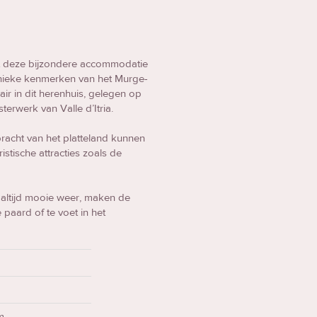
gt deze bijzondere accommodatie
e unieke kenmerken van het Murge-
r in dit herenhuis, gelegen op
erwerk van Valle d’Itria.
racht van het platteland kunnen
istische attracties zoals de
 altijd mooie weer, maken de
 paard of te voet in het
m