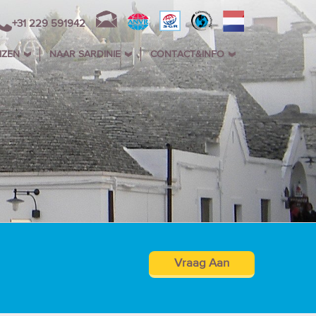
+31 229 591942
IZEN
NAAR SARDINIE
CONTACT&INFO
Vraag Aan