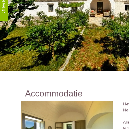
Offerte!
Accommodatie
Het
Naa
All
fam