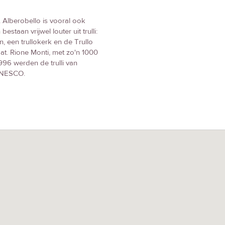
 Alberobello is vooral ook
staan vrijwel louter uit trulli:
en, een trullokerk en de Trullo
aat. Rione Monti, met zo'n 1000
1996 werden de trulli van
 UNESCO.