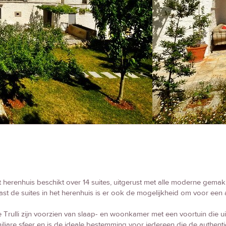
 herenhuis beschikt over 14 suites, uitgerust met alle moderne gemakken
st de suites in het herenhuis is er ook de mogelijkheid om voor een a
e Trulli zijn voorzien van slaap- en woonkamer met een voortuin die ui
iliare sfeer en is de ideale bestemming voor iedereen die de authenti