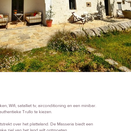
, Wifi, satalliet tv, airconditioning en een minibar.
uthentieke Trullo te kiezen.
tstrekt over het platteland. De Masseria biedt een
eke ziel van het land wilt ontmoeten.