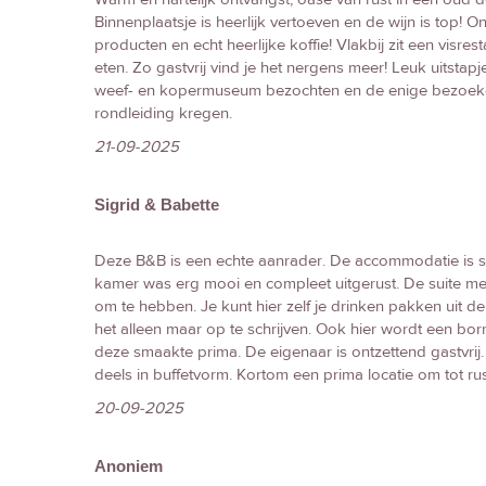
Binnenplaatsje is heerlijk vertoeven en de wijn is top! O
producten en echt heerlijke koffie! Vlakbij zit een visre
eten. Zo gastvrij vind je het nergens meer! Leuk uitstap
weef- en kopermuseum bezochten en de enige bezoeke
rondleiding kregen.
21-09-2025
Sigrid & Babette
Deze B&B is een echte aanrader. De accommodatie is sti
kamer was erg mooi en compleet uitgerust. De suite met ei
om te hebben. Je kunt hier zelf je drinken pakken uit de k
het alleen maar op te schrijven. Ook hier wordt een b
deze smaakte prima. De eigenaar is ontzettend gastvrij. 
deels in buffetvorm. Kortom een prima locatie om tot ru
20-09-2025
Anoniem