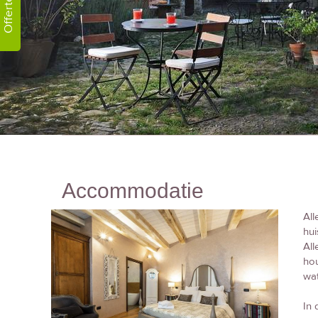
Offerte!
Accommodatie
All
hui
All
hou
wat
In 