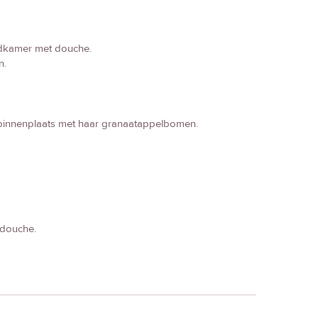
adkamer met douche.
n.
de binnenplaats met haar granaatappelbomen.
 douche.