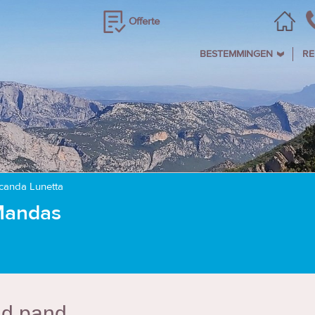
Offerte
BESTEMMINGEN
RE
canda Lunetta
 Mandas
ud pand