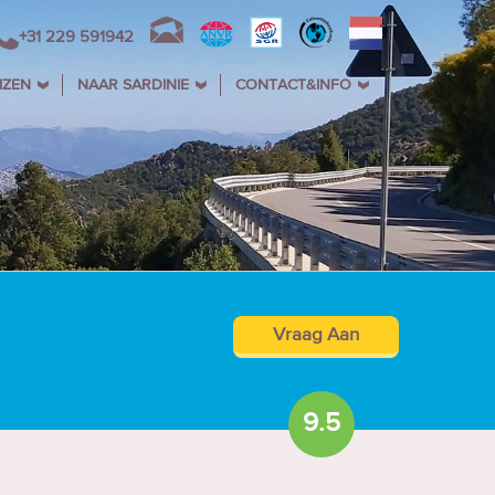
+31 229 591942
IZEN
NAAR SARDINIE
CONTACT&INFO
Vraag Aan
9.5