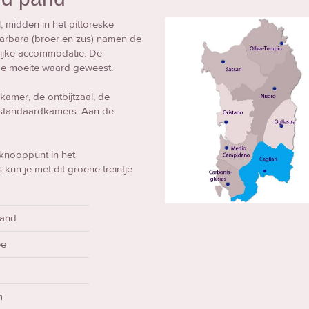
, midden in het pittoreske
 Barbara (broer en zus) namen de
lijke accommodatie. De
 de moeite waard geweest.
mer, de ontbijtzaal, de
 standaardkamers. Aan de
knooppunt in het
un je met dit groene treintje
land
ee
a
m