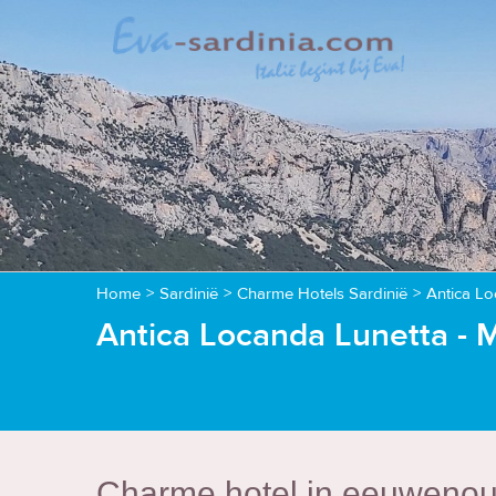
Home
>
Sardinië
>
Charme Hotels Sardinië
>
Antica Lo
Antica Locanda Lunetta -
Charme hotel in eeuweno