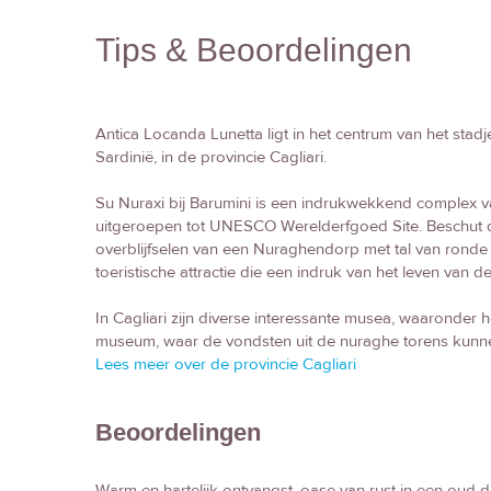
Tips & Beoordelingen
Antica Locanda Lunetta ligt in het centrum van het stadj
Sardinië, in de provincie Cagliari.
Su Nuraxi bij Barumini is een indrukwekkend complex va
uitgeroepen tot UNESCO Werelderfgoed Site. Beschut doo
overblijfselen van een Nuraghendorp met tal van ronde 
toeristische attractie die een indruk van het leven van 
In Cagliari zijn diverse interessante musea, waaronder
museum, waar de vondsten uit de nuraghe torens kunn
Lees meer over de provincie Cagliari
Beoordelingen
Warm en hartelijk ontvangst, oase van rust in een oud d