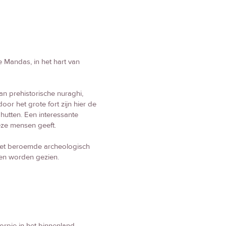
e Mandas, in het hart van
n prehistorische nuraghi,
r het grote fort zijn hier de
hutten. Een interessante
deze mensen geeft.
 het beroemde archeologisch
en worden gezien.
orpje in het binnenland.