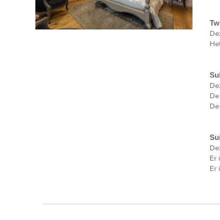
Tw
De
Het
Su
Dez
De 
De 
Sui
Dez
Er 
Er 