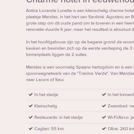
Antica Locanda Lunetta is een kleinschalig charme hotel
plaatsje Mandas, in het hart van Sardinië. Agostino en
grote stap om dit oude pand om te toveren in een heer
renovatie duurde 6 jaar, maar het resultaat is absoluut
In het hoofdgebouw zijn op de begane grond de woonka
keuken en bevinden zich op de eerste verdieping de 3
binnenplaats liggen de 2 suites.
Mandas is een voormalig Spaans hertogdom en is een 
spoorwegnetwerk van de "Trenino Verde". Van Mandas k
naar Laconi of Seui.
In het stadje
In het binnen
Kleinschalig
Zwembad: n
Restaurants: in het stadje
Wi-Fi/Airco: j
Cagliari: 55 km
Olbia: 260 k