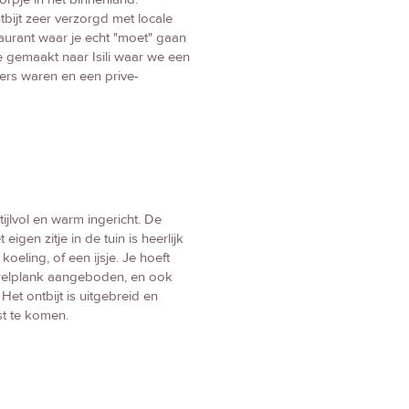
ntbijt zeer verzorgd met locale
staurant waar je echt "moet" gaan
je gemaakt naar Isili waar we een
rs waren en een prive-
jlvol en warm ingericht. De
gen zitje in de tuin is heerlijk
oeling, of een ijsje. Je hoeft
orrelplank aangeboden, en ook
Het ontbijt is uitgebreid en
st te komen.