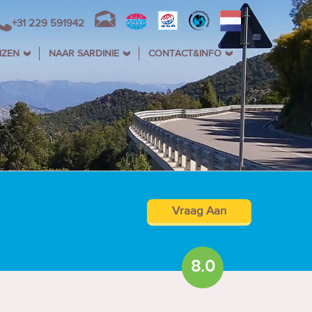
+31 229 591942
IZEN
NAAR SARDINIE
CONTACT&INFO
Vraag Aan
8.0