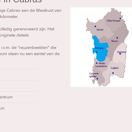
atsje Cabras aan de Westkust van
kilometer.
olledig gerenoveerd zijn. Het
iginele details.
s i.v.m. de "reuzenbeelden" die
useum staan nu een aantal van de
a
centrum
 km