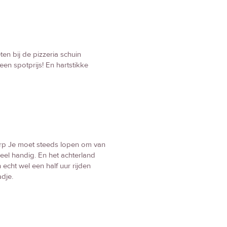
ten bij de pizzeria schuin
een spotprijs! En hartstikke
dorp Je moet steeds lopen om van
heel handig. En het achterland
cht wel een half uur rijden
dje.