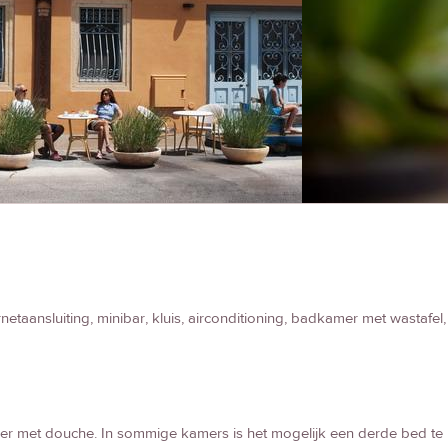
rnetaansluiting, minibar, kluis, airconditioning, badkamer met wastafel,
 met douche. In sommige kamers is het mogelijk een derde bed te