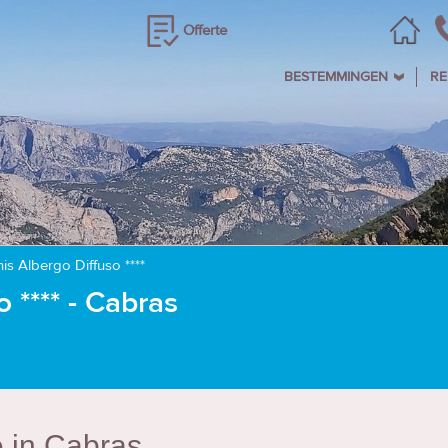
Offerte
BESTEMMINGEN
RE
is Albergo Diffuso ****
 **** - Cabras
 in Cabras