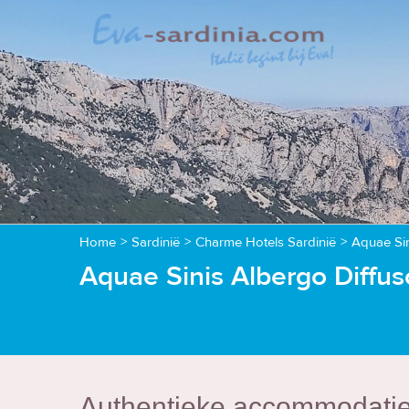
Home
>
Sardinië
>
Charme Hotels Sardinië
>
Aquae Sin
Aquae Sinis Albergo Diffuso
Authentieke accommodatie