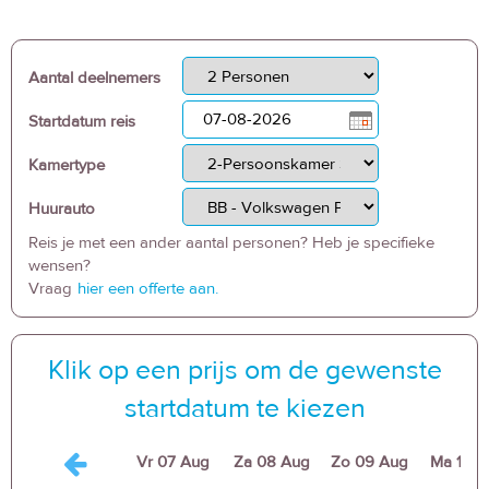
Aantal deelnemers
Startdatum reis
Kamertype
Huurauto
Reis je met een ander aantal personen? Heb je specifieke
wensen?
Vraag
hier een offerte aan.
Klik op een prijs om de gewenste
startdatum te kiezen
Vr
07 Aug
Za
08 Aug
Zo
09 Aug
Ma
10 A