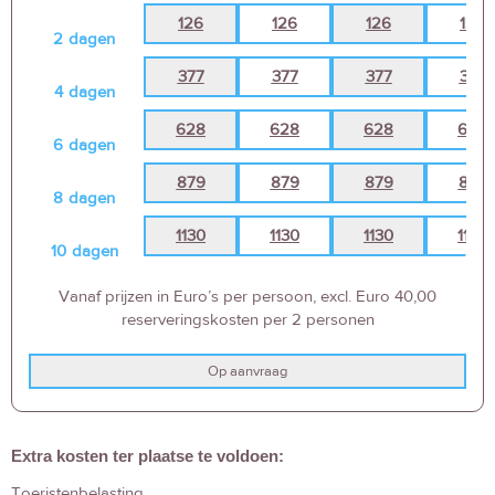
126
126
126
126
2
dagen
377
377
377
377
4
dagen
628
628
628
628
6
dagen
879
879
879
879
8
dagen
1130
1130
1130
1130
10
dagen
Vanaf prijzen in Euro’s per persoon, excl. Euro 40,00
reserveringskosten per 2 personen
Op aanvraag
Extra kosten ter plaatse te voldoen:
Toeristenbelasting