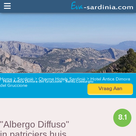
≡
Home
>
Sardinië
>
Charme Hotels Sardinië
>
Hotel Antica Dimora
Hotel Antica Dimora del Gruccione - Santu Lussurgiu
del Gruccione
Vraag Aan
8.1
"Albergo Diffuso"
in patriciers huis