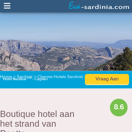
≡
Home
>
Sardinië
>
Charme Hotels Sardinië
>
Hotel Nautilus
Vraag Aan
Hotel Nautilus *** - Cagliari
8.6
Boutique hotel aan
het strand van