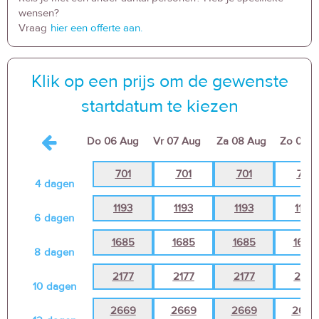
wensen?
Vraag
hier een offerte aan.
Klik op een prijs om de gewenste
startdatum te kiezen
Do
06 Aug
Vr
07 Aug
Za
08 Aug
Zo
09 A
701
701
701
701
4
dagen
1193
1193
1193
1193
6
dagen
1685
1685
1685
1685
8
dagen
2177
2177
2177
2177
10
dagen
2669
2669
2669
2669