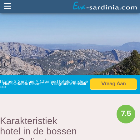
≡
Home
>
Sardinië
>
Charme Hotels Sardinië
>
Hotel Orlando Resort
Vraag Aan
Hotel Orlando Resort **** - Villagrande Strisaili
****
7.5
Karakteristiek
hotel in de bossen