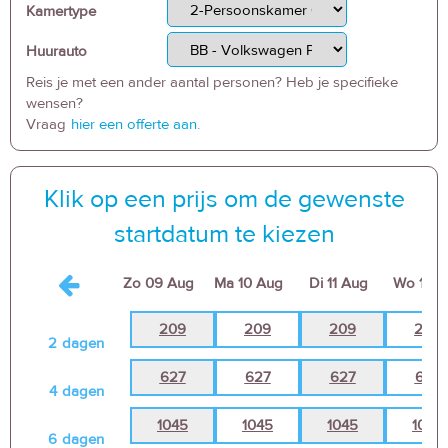
Kamertype
Huurauto
Reis je met een ander aantal personen? Heb je specifieke
wensen?
Vraag
hier een offerte aan.
Klik op een prijs om de gewenste
startdatum te kiezen
Zo
09 Aug
Ma
10 Aug
Di
11 Aug
Wo
12 
209
209
209
209
2
dagen
627
627
627
627
4
dagen
1045
1045
1045
1045
6
dagen