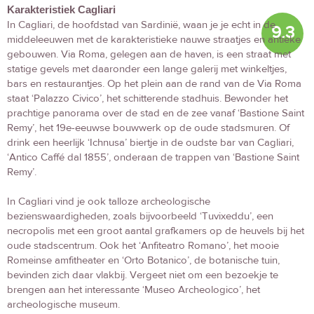
Karakteristiek Cagliari
In Cagliari, de hoofdstad van Sardinië, waan je je echt in de
9.3
middeleeuwen met de karakteristieke nauwe straatjes en antieke
gebouwen. Via Roma, gelegen aan de haven, is een straat met
statige gevels met daaronder een lange galerij met winkeltjes,
bars en restaurantjes. Op het plein aan de rand van de Via Roma
staat ‘Palazzo Civico’, het schitterende stadhuis. Bewonder het
prachtige panorama over de stad en de zee vanaf ‘Bastione Saint
Remy’, het 19e-eeuwse bouwwerk op de oude stadsmuren. Of
drink een heerlijk ‘Ichnusa’ biertje in de oudste bar van Cagliari,
‘Antico Caffé dal 1855’, onderaan de trappen van ‘Bastione Saint
Remy’.
In Cagliari vind je ook talloze archeologische
bezienswaardigheden, zoals bijvoorbeeld ‘Tuvixeddu’, een
necropolis met een groot aantal grafkamers op de heuvels bij het
oude stadscentrum. Ook het ‘Anfiteatro Romano’, het mooie
Romeinse amfitheater en ‘Orto Botanico’, de botanische tuin,
bevinden zich daar vlakbij. Vergeet niet om een bezoekje te
brengen aan het interessante ‘Museo Archeologico’, het
archeologische museum.