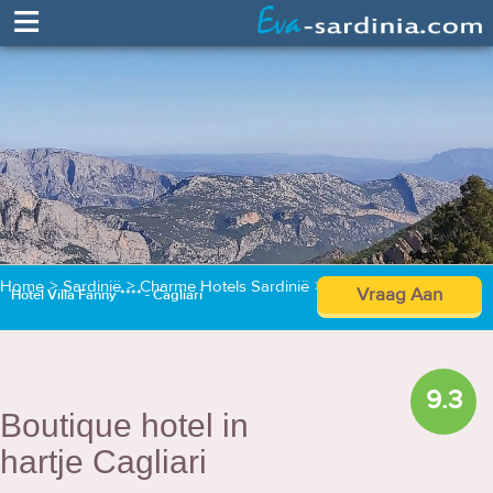
≡
Home
>
Sardinië
>
Charme Hotels Sardinië
>
Hotel Villa Fanny****
Vraag Aan
Hotel Villa Fanny **** - Cagliari
9.3
Boutique hotel in
hartje Cagliari