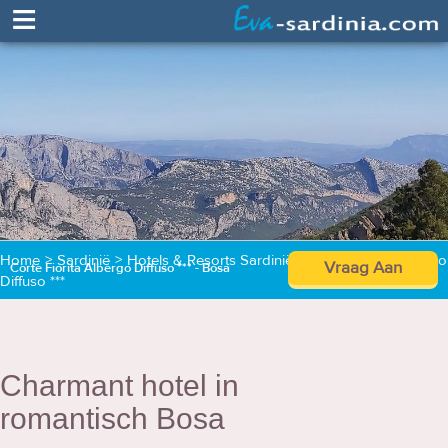
≡
Home
>
Sardinië
>
Hotels & Resorts Sardinië
>
Corte Fiorita Albergo
Vraag Aan
Corte Fiorita Albergo Diffuso *** - Bosa
Diffuso ***
Charmant hotel in
romantisch Bosa