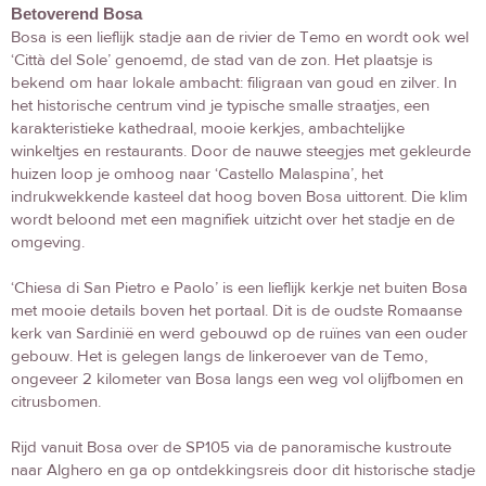
Betoverend Bosa
Bosa is een lieflijk stadje aan de rivier de Temo en wordt ook wel
‘Città del Sole’ genoemd, de stad van de zon. Het plaatsje is
bekend om haar lokale ambacht: filigraan van goud en zilver. In
het historische centrum vind je typische smalle straatjes, een
karakteristieke kathedraal, mooie kerkjes, ambachtelijke
winkeltjes en restaurants. Door de nauwe steegjes met gekleurde
huizen loop je omhoog naar ‘Castello Malaspina’, het
indrukwekkende kasteel dat hoog boven Bosa uittorent. Die klim
wordt beloond met een magnifiek uitzicht over het stadje en de
omgeving.
‘Chiesa di San Pietro e Paolo’ is een lieflijk kerkje net buiten Bosa
met mooie details boven het portaal. Dit is de oudste Romaanse
kerk van Sardinië en werd gebouwd op de ruïnes van een ouder
gebouw. Het is gelegen langs de linkeroever van de Temo,
ongeveer 2 kilometer van Bosa langs een weg vol olijfbomen en
citrusbomen.
Rijd vanuit Bosa over de SP105 via de panoramische kustroute
naar Alghero en ga op ontdekkingsreis door dit historische stadje