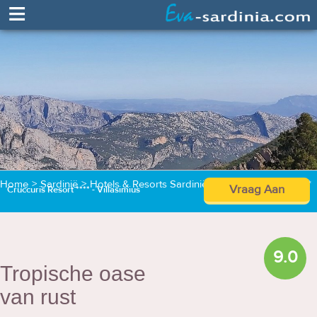
≡
Home
>
Sardinië
>
Hotels & Resorts Sardinië
>
Cruccuris Resort ****
Vraag Aan
Cruccuris Resort **** - Villasimius
9.0
Tropische oase
van rust