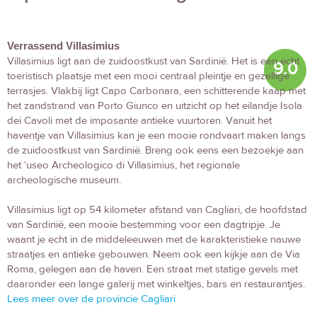
Verrassend Villasimius
Villasimius ligt aan de zuidoostkust van Sardinië. Het is een echt
9.0
toeristisch plaatsje met een mooi centraal pleintje en gezellige
terrasjes. Vlakbij ligt Capo Carbonara, een schitterende kaap met
het zandstrand van Porto Giunco en uitzicht op het eilandje Isola
dei Cavoli met de imposante antieke vuurtoren. Vanuit het
haventje van Villasimius kan je een mooie rondvaart maken langs
de zuidoostkust van Sardinië. Breng ook eens een bezoekje aan
het ‘useo Archeologico di Villasimius, het regionale
archeologische museum.
Villasimius ligt op 54 kilometer afstand van Cagliari, de hoofdstad
van Sardinië, een mooie bestemming voor een dagtripje. Je
waant je echt in de middeleeuwen met de karakteristieke nauwe
straatjes en antieke gebouwen. Neem ook een kijkje aan de Via
Roma, gelegen aan de haven. Een straat met statige gevels met
daaronder een lange galerij met winkeltjes, bars en restaurantjes.
Lees meer over de provincie Cagliari