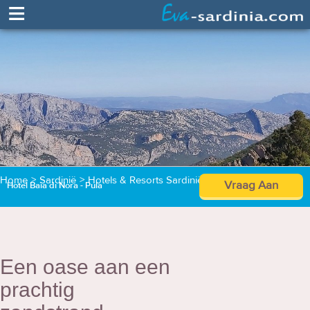
≡
Home
>
Sardinië
>
Hotels & Resorts Sardinië
>
Hotel Baia di Nora
Vraag Aan
Hotel Baia di Nora - Pula
Een oase aan een
prachtig