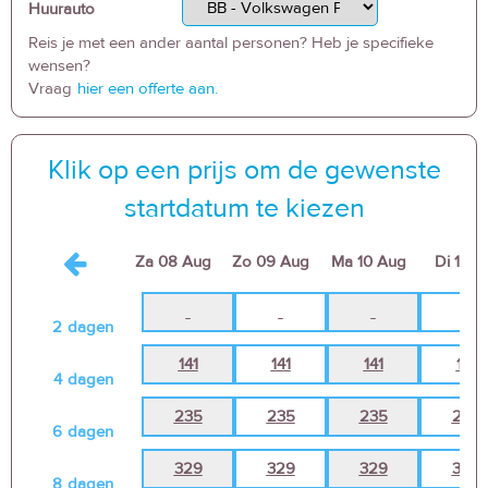
Huurauto
Reis je met een ander aantal personen? Heb je specifieke
wensen?
Vraag
hier een offerte aan.
Klik op een prijs om de gewenste
startdatum te kiezen
Za
08 Aug
Zo
09 Aug
Ma
10 Aug
Di
11 A
2
dagen
141
141
141
141
4
dagen
235
235
235
235
6
dagen
329
329
329
329
8
dagen