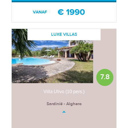
€ 1990
VANAF
LUXE VILLAS
7.8
Villa Ulivo (10 pers.)
Sardinië - Alghero