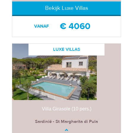
Bekijk Luxe Villas
€ 4060
VANAF
LUXE VILLAS
Villa Girasole (10 pers.)
Sardinië - St Margherita di Pula