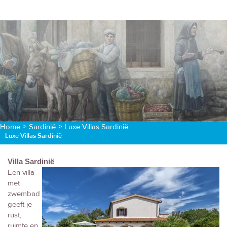
Home
>
Sardinië
>
Luxe Villas Sardinië
Luxe Villas Sardinië
Villa Sardinië
Een villa
met
zwembad
geeft je
rust,
ruimte en