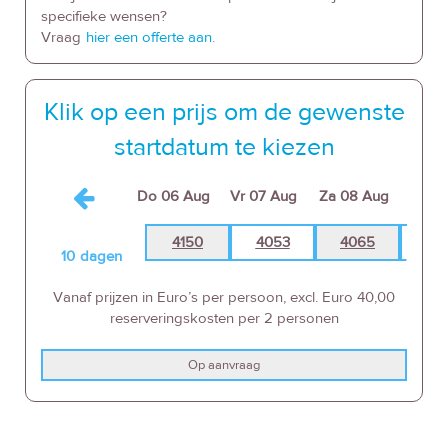
specifieke wensen?
Vraag
hier een offerte aan.
Klik op een prijs om de gewenste
startdatum te kiezen
Do
06 Aug
Vr
07 Aug
Za
08 Aug
Zo
09
4150
4053
4065
40
10
dagen
Vanaf prijzen in Euro’s per persoon, excl. Euro 40,00
reserveringskosten per 2 personen
Op aanvraag