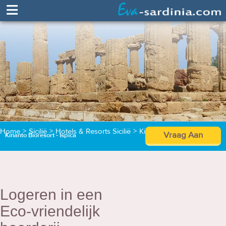
≡
Home
>
Sicilië
>
Hotels & Resorts Sicilië
>
Kinanto Bioresort
Vraag Aan
Kinanto Bioresort - Ispica
Logeren in een
Eco-vriendelijk