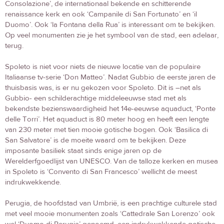
Consolazione’, de internationaal bekende en schitterende
renaissance kerk en ook ‘Campanile di San Fortunato’ en ‘il
Duomo’. Ook ‘la Fontana della Rua’ is interessant om te bekijken.
Op veel monumenten zie je het symbool van de stad, een adelaar,
terug.
Spoleto is niet voor niets de nieuwe locatie van de populaire
Italiaanse tv-serie ‘Don Matteo’. Nadat Gubbio de eerste jaren de
thuisbasis was, is er nu gekozen voor Spoleto. Dit is –net als
Gubbio- een schilderachtige middeleeuwse stad met als
bekendste bezienswaardigheid het 14e-eeuwse aquaduct, ‘Ponte
delle Torri’. Het aquaduct is 80 meter hoog en heeft een lengte
van 230 meter met tien mooie gotische bogen. Ook ‘Basilica di
San Salvatore’ is de moeite waard om te bekijken. Deze
imposante basiliek staat sinds enige jaren op de
Werelderfgoedlijst van UNESCO. Van de talloze kerken en musea
in Spoleto is ‘Convento di San Francesco’ wellicht de meest
indrukwekkende.
Perugia, de hoofdstad van Umbrië, is een prachtige culturele stad
met veel mooie monumenten zoals ‘Cattedrale San Lorenzo’ ook