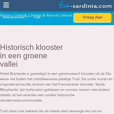
≡
Home
>
Umbrië
>
Hotels & Resorts Umbrië
>
Hotel Bramante ****
Vraag Aan
Hotel Bramante **** - Todi
Historisch klooster
in een groene
vallei
Hotel Bramante is gevestigd in een gerenoveerd klooster uit de 12e
eeuw net buiten het middeleeuwse plaatsje Todi. De oude muren en
originele terracotta vloeren van het Franciscaner klooster ‘Santa
Margherita’ zijn behouden gebleven en vormen samen met andere
details uit het verleden een unieke historische
viersterrenaccommodatie.
Todi staat ook bekend als de ideale stad vanwege de rust en