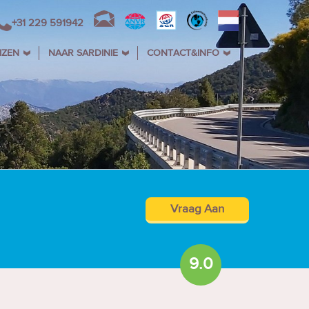
+31 229 591942
IZEN
NAAR SARDINIE
CONTACT&INFO
Vraag Aan
9.0