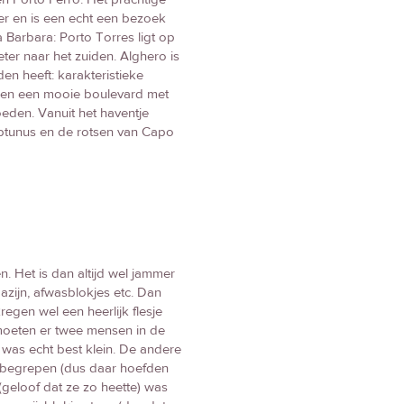
eter en is een echt een bezoek
a Barbara: Porto Torres ligt op
er naar het zuiden. Alghero is
den heeft: karakteristieke
es en een mooie boulevard met
loeden. Vanuit het haventje
ptunus en de rotsen van Capo
n. Het is dan altijd wel jammer
 azijn, afwasblokjes etc. Dan
egen wel een heerlijk flesje
 moeten er twee mensen in de
as echt best klein. De andere
nbegrepen (dus daar hoefden
(geloof dat ze zo heette) was