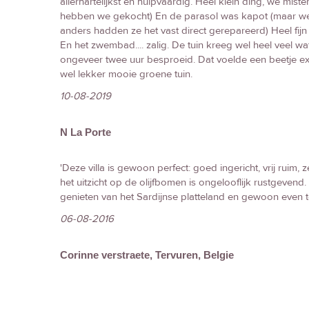
allerhartelijkst en hulpvaardig. Heel klein ding, we miste
hebben we gekocht) En de parasol was kapot (maar we
anders hadden ze het vast direct gerepareerd) Heel fij
En het zwembad.... zalig. De tuin kreeg wel heel veel w
ongeveer twee uur besproeid. Dat voelde een beetje e
wel lekker mooie groene tuin.
10-08-2019
N La Porte
'Deze villa is gewoon perfect: goed ingericht, vrij ruim
het uitzicht op de olijfbomen is ongelooflijk rustgevend. D
genieten van het Sardijnse platteland en gewoon even ter
06-08-2016
Corinne verstraete, Tervuren, Belgie