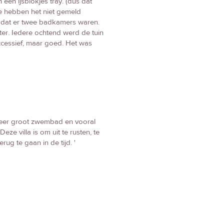
n een ijsblokjes tray. (dus dat
 hebben het niet gemeld
n dat er twee badkamers waren.
ater. Iedere ochtend werd de tuin
xcessief, maar goed. Het was
, zeer groot zwembad en vooral
eze villa is om uit te rusten, te
ug te gaan in de tijd. '