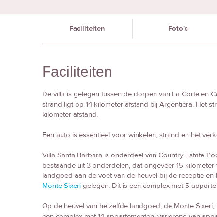
Faciliteiten
Foto's
Faciliteiten
De villa is gelegen tussen de dorpen van La Corte en Ca
strand ligt op 14 kilometer afstand bij Argentiera. Het st
kilometer afstand.
Een auto is essentieel voor winkelen, strand en het ve
Villa Santa Barbara is onderdeel van Country Estate Po
bestaande uit 3 onderdelen, dat ongeveer 15 kilometer va
landgoed aan de voet van de heuvel bij de receptie en h
Monte Sixeri
gelegen. Dit is een complex met 5 appar
Op de heuvel van hetzelfde landgoed, de Monte Sixeri, 
een complex met 14 appartementen, variërend van appa