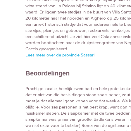
witte strand van La Pelosa bij Stintino ligt op 40 kilom
waard. Er liggen twee stadjes in de buurt van Villa Sant
20 kilometer naar het noorden en Alghero op 25 kilomet
een uniek historisch stadje dat voor iedereen iets te bie
straatjes, pleintjes en gebouwen, restaurants, winkeltj
een schitterend uitzicht. Je ziet hier veel Catalaanse inv
worden boottochten naar de druipsteengrotten van Ne
Caccia georganiseerd.
Lees meer over de provincie Sassari
Beoordelingen
Prachtige locatie, heerlijk zwembad en hele grote keuke
dat er niet van die basis dingen staan zoals peper, zout
moet je dat allemaal gaan kopen voor dat weekje. We kr
olijfolie. Voor zes personen is het best krap, want dan
huiskamer slapen. De slaapkamer met de twee bedden w
slaapkamer was prima van grootte. Badlakens waren i
we niet extra voor te betalen) Roma van de agriturismo 