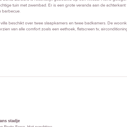
chtige tuin met zwembad. Er is een grote veranda aan de achterkant va
n barbecue.
villa beschikt over twee slaapkamers en twee badkamers. De woonk
rzien van alle comfort zoals een eethoek, flatscreen tv, airconditio
ans stadje
 en Porto Ferro. Het prachtige