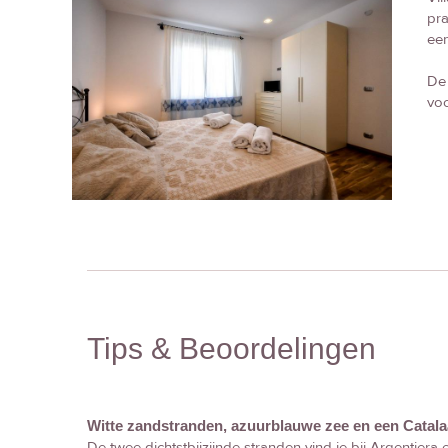
pra
ee
De 
voo
Tips & Beoordelingen
Witte zandstranden, azuurblauwe zee en een Catala
De twee dichtstbijzijnde stranden vind je bij Argentiera