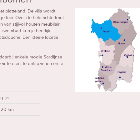
et platteland. De villa wordt
ge tuin. Over de hele achterkant
 van stijlvol houten meubilair
 zwembad kun je heerlijk
otsdouche. Een ideale locatie
 daarbij enkele mooie Sardijnse
aar te eten, te ontspannen en te
g: ja
: 20 km
m