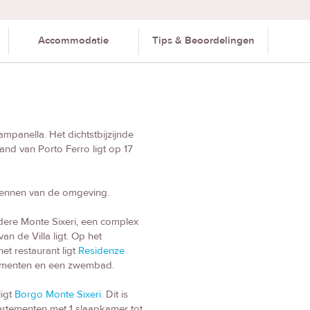
Accommodatie
Tips & Beoordelingen
mpanella. Het dichtstbijzijnde
rand van Porto Ferro ligt op 17
rkennen van de omgeving.
dere Monte Sixeri, een complex
n de Villa ligt. Op het
et restaurant ligt
Residenze
tementen en een zwembad.
ligt
Borgo Monte Sixeri
. Dit is
rtementen met 1 slaapkamer tot