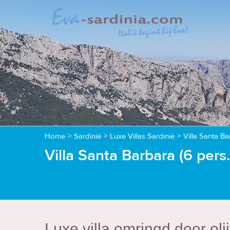
Home
>
Sardinië
>
Luxe Villas Sardinië
>
Villa Santa Ba
Villa Santa Barbara (6 pers.
Luxe villa omringd door ol