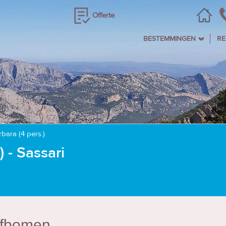
Offerte
BESTEMMINGEN
RE
rbara (4 pers.)
) - Sassari
ijfbomen