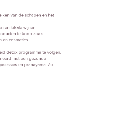
melken van de schapen en het
n en lokale wijnen
producten te koop zoals
a en cosmetica.
breid detox programma te volgen.
bineerd met een gezonde
yogasessies en pranayama. Zo