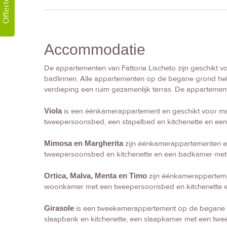
Offerte!
Accommodatie
De appartementen van Fattoria Lischeto zijn geschikt v
badlinnen. Alle appartementen op de begane grond hebb
verdieping een ruim gezamenlijk terras. De appartement
Viola
is een éénkamerappartement en geschikt voor ma
tweepersoonsbed, een stapelbed en kitchenette en ee
Mimosa en Margherita
zijn éénkamerappartementen en
tweepersoonsbed en kitchenette en een badkamer met 
Ortica, Malva, Menta en Timo
zijn éénkamerapparteme
woonkamer met een tweepersoonsbed en kitchenette 
Girasole
is een tweekamerappartement op de begane g
slaapbank en kitchenette, een slaapkamer met een t