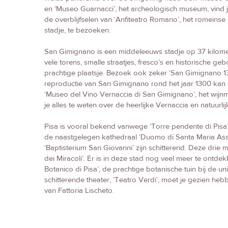
en ‘Museo Guarnacci’, het archeologisch museum, vind je
de overblijfselen van ‘Anfiteatro Romano’, het romeinse
stadje, te bezoeken.
San Gimignano is een middeleeuws stadje op 37 kilomet
vele torens, smalle straatjes, fresco’s en historische 
prachtige plaatsje. Bezoek ook zeker ‘San Gimignano 
reproductie van San Gimignano rond het jaar 1300 kan z
‘Museo del Vino Vernaccia di San Gimignano’, het wij
je alles te weten over de heerlijke Vernaccia en natuurl
Pisa is vooral bekend vanwege ‘Torre pendente di Pisa
de naastgelegen kathedraal ‘Duomo di Santa Maria As
‘Baptisterium San Giovanni’ zijn schitterend. Deze drie
dei Miracoli’. Er is in deze stad nog veel meer te ontde
Botanico di Pisa’, de prachtige botanische tuin bij de uni
schitterende theater, ‘Teatro Verdi’, moet je gezien hebb
van Fattoria Lischeto.