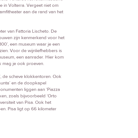
 in Volterra. Vergeet niet om
 amfitheater aan de rand van het
er van Fattoria Lischeto. De
gebouwen zijn kenmerkend voor het
1300’, een museum waar je een
ien. Voor de wijnliefhebbers is
nmuseum, een aanrader. Hier kom
ijk mag je ook proeven.
’, de scheve klokkentoren. Ook
sunta’ en de doopkapel
 monumenten liggen aan ‘Piazza
kken, zoals bijvoorbeeld ‘Orto
versiteit van Pisa. Ook het
en. Pisa ligt op 66 kilometer