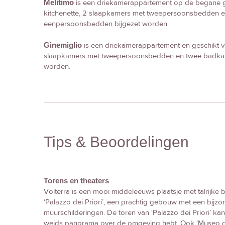
Melitimo
is een driekamerappartement op de begane g
kitchenette, 2 slaapkamers met tweepersoonsbedden 
eenpersoonsbedden bijgezet worden.
Ginemiglio
is een driekamerappartement en geschikt v
slaapkamers met tweepersoonsbedden en twee badkam
worden.
Tips & Beoordelingen
Torens en theaters
Volterra is een mooi middeleeuws plaatsje met talrijk
‘Palazzo dei Priori’, een prachtig gebouw met een bijzo
muurschilderingen. De toren van ‘Palazzo dei Priori’ k
weids panorama over de omgeving hebt. Ook ‘Museo del