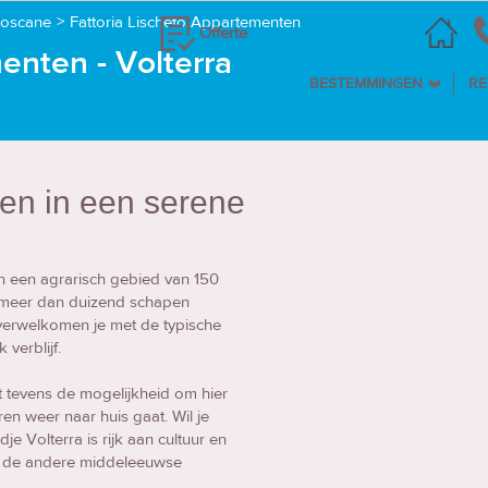
Toscane
>
Fattoria Lischeto Appartementen
Offerte
enten - Volterra
BESTEMMINGEN
RE
en in een serene
 in een agrarisch gebied van 150
r meer dan duizend schapen
 verwelkomen je met de typische
verblijf.
t tevens de mogelijkheid om hier
n weer naar huis gaat. Wil je
e Volterra is rijk aan cultuur en
k de andere middeleeuwse