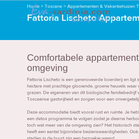
Home
>
Toscane
>
Appartementen & Vakantiehuizen 
Fattoria Lischeto Appartem
Comfortabele appartement
omgeving
Fattoria Lischeto is een gerenoveerde boerderij en ligt
hectare met prachtige glooiende, groene heuvels waa
grazen. De eigenaren van dit biologische familiebedrijf
Toscaanse gastvrijheid en zorgen voor een onvergetelijk 
Deze accommodatie biedt vooral rust en ruimte. Je heb
een detox programma te volgen zodat je daarna herbore
toch wat meer van de omgeving zien? Het historisch stadj
heeft een aantal bijzondere bezienswaardigheden. Oo
stadjes in de buurt zijn een bezoekje waard.