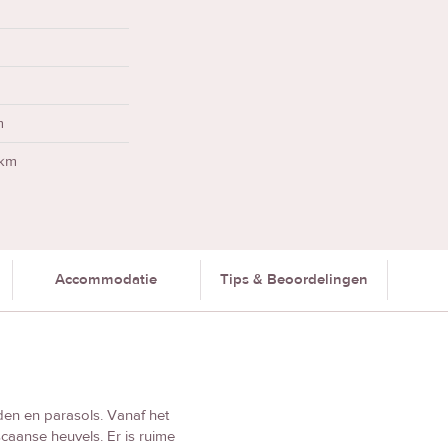
s
m
 km
Accommodatie
Tips & Beoordelingen
den en parasols. Vanaf het
caanse heuvels. Er is ruime