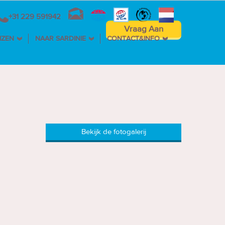
+31 229 591942
Vraag Aan
IZEN
NAAR SARDINIE
CONTACT&INFO
Bekijk de fotogalerij