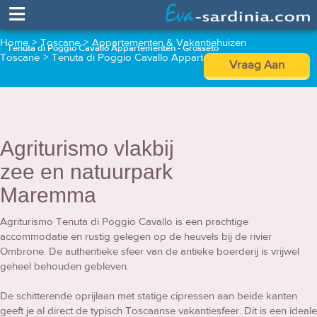
≡
Home
>
Toscane
>
Appartementen & Vakantiehuizen
Tenuta di Poggio Cavallo Appartementen - Grosseto
Toscane
>
Tenuta di Poggio Cavallo Appartementen
Vraag Aan
Agriturismo vlakbij
zee en natuurpark
Maremma
Agriturismo Tenuta di Poggio Cavallo is een prachtige
accommodatie en rustig gelegen op de heuvels bij de rivier
Ombrone. De authentieke sfeer van de antieke boerderij is vrijwel
geheel behouden gebleven.
De schitterende oprijlaan met statige cipressen aan beide kanten
geeft je al direct de typisch Toscaanse vakantiesfeer. Dit is een ideale