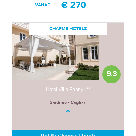
€ 270
VANAF
CHARME HOTELS
9.3
Hotel Villa Fanny****
Sardinië - Cagliari