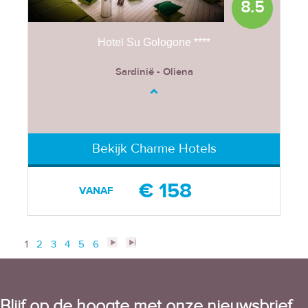
8.5
Hotel Su Gologone ****
Sardinië - Oliena
Bekijk Charme Hotels
€ 158
VANAF
1
2
3
4
5
6
>
>>
Blijf op de hoogte met onze nieuwsbrief