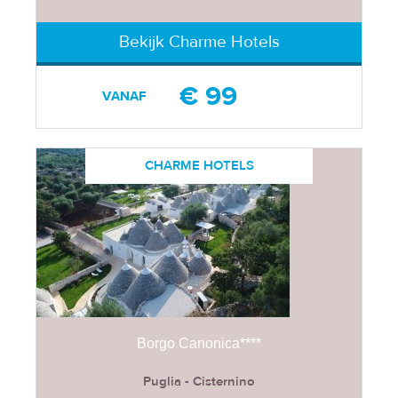
Bekijk Charme Hotels
€ 99
VANAF
CHARME HOTELS
Borgo Canonica****
Puglia - Cisternino