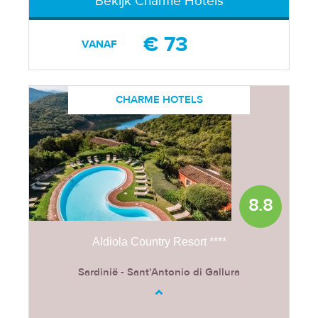
Bekijk Charme Hotels
€ 73
VANAF
CHARME HOTELS
8.8
Aldiola Country Resort ****
Sardinië - Sant'Antonio di Gallura