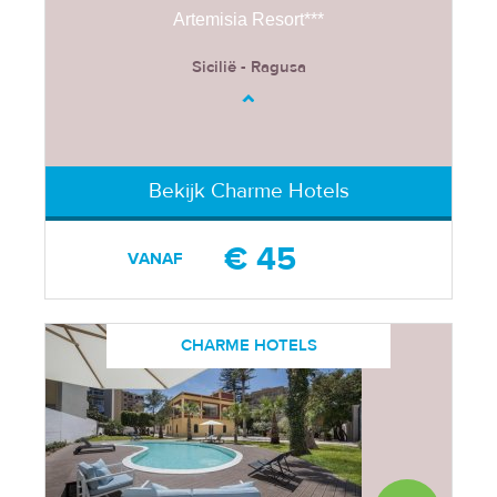
Artemisia Resort***
Sicilië - Ragusa
Bekijk Charme Hotels
€ 45
VANAF
CHARME HOTELS