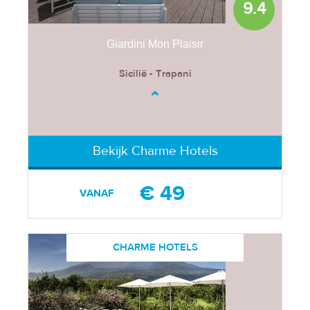
9.4
Giardini Mon Plaisir
Sicilië - Trapani
Bekijk Charme Hotels
€ 49
VANAF
CHARME HOTELS