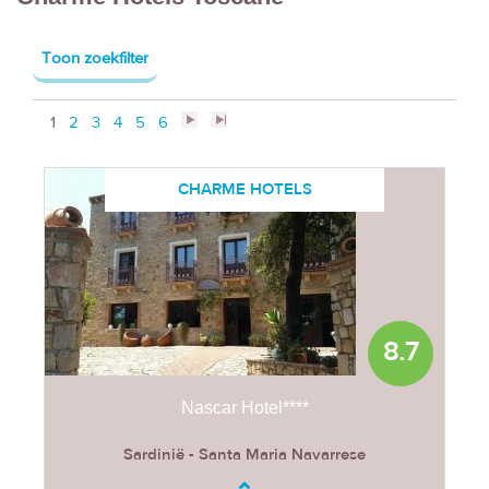
Toon zoekfilter
1
2
3
4
5
6
>
>>
CHARME HOTELS
8.7
Nascar Hotel****
Sardinië - Santa Maria Navarrese