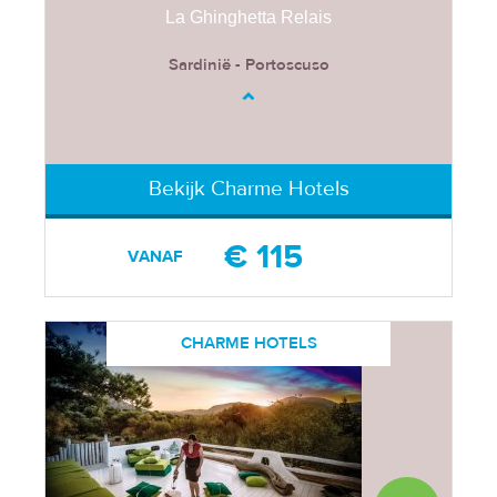
La Ghinghetta Relais
Sardinië - Portoscuso
Bekijk Charme Hotels
€ 115
VANAF
CHARME HOTELS