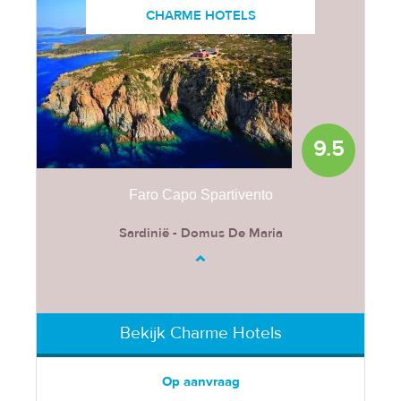
CHARME HOTELS
9.5
Faro Capo Spartivento
Sardinië - Domus De Maria
Bekijk Charme Hotels
Op aanvraag