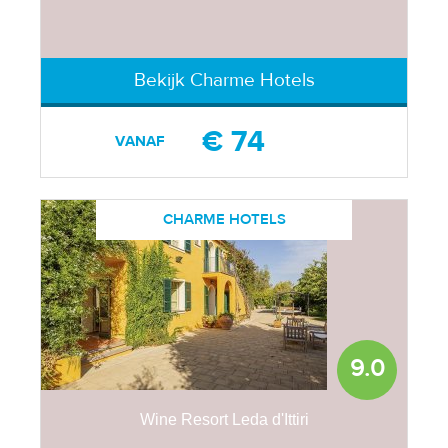
Bekijk Charme Hotels
€ 74
VANAF
CHARME HOTELS
9.0
Wine Resort Leda d'Ittiri