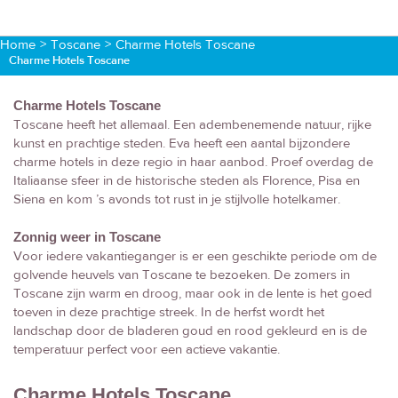
Home
>
Toscane
>
Charme Hotels Toscane
Charme Hotels Toscane
Charme Hotels Toscane
Toscane heeft het allemaal. Een adembenemende natuur, rijke
kunst en prachtige steden. Eva heeft een aantal bijzondere
charme hotels in deze regio in haar aanbod. Proef overdag de
Italiaanse sfeer in de historische steden als Florence, Pisa en
Siena en kom ’s avonds tot rust in je stijlvolle hotelkamer.
Zonnig weer in Toscane
Voor iedere vakantieganger is er een geschikte periode om de
golvende heuvels van Toscane te bezoeken. De zomers in
Toscane zijn warm en droog, maar ook in de lente is het goed
toeven in deze prachtige streek. In de herfst wordt het
landschap door de bladeren goud en rood gekleurd en is de
temperatuur perfect voor een actieve vakantie.
Charme Hotels Toscane