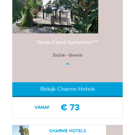
Tenuta Edoné Agriturismo****
Sicilië - Graniti
Bekijk Charme Hotels
€ 73
VANAF
CHARME HOTELS