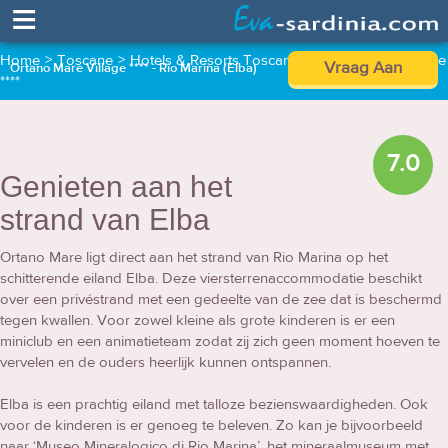
≡
Home
>
Toscane
>
Hotels & Resorts Toscane
>
Ortano Mare Village
Vraag Aan
Ortano Mare Village **** - Rio Marina (Elba)
****
7.0
Genieten aan het
strand van Elba
Ortano Mare ligt direct aan het strand van Rio Marina op het
schitterende eiland Elba. Deze viersterrenaccommodatie beschikt
over een privéstrand met een gedeelte van de zee dat is beschermd
tegen kwallen. Voor zowel kleine als grote kinderen is er een
miniclub en een animatieteam zodat zij zich geen moment hoeven te
vervelen en de ouders heerlijk kunnen ontspannen.
Elba is een prachtig eiland met talloze bezienswaardigheden. Ook
voor de kinderen is er genoeg te beleven. Zo kan je bijvoorbeeld
naar ‘Museo Mineralogico di Rio Marina’, het mineraalmuseum met