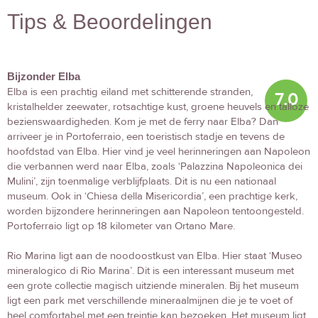
Tips & Beoordelingen
Bijzonder Elba
Elba is een prachtig eiland met schitterende stranden,
7.0
kristalhelder zeewater, rotsachtige kust, groene heuvels en talloze
bezienswaardigheden. Kom je met de ferry naar Elba? Dan
arriveer je in Portoferraio, een toeristisch stadje en tevens de
hoofdstad van Elba. Hier vind je veel herinneringen aan Napoleon
die verbannen werd naar Elba, zoals ‘Palazzina Napoleonica dei
Mulini’, zijn toenmalige verblijfplaats. Dit is nu een nationaal
museum. Ook in ‘Chiesa della Misericordia’, een prachtige kerk,
worden bijzondere herinneringen aan Napoleon tentoongesteld.
Portoferraio ligt op 18 kilometer van Ortano Mare.
Rio Marina ligt aan de noodoostkust van Elba. Hier staat ‘Museo
mineralogico di Rio Marina’. Dit is een interessant museum met
een grote collectie magisch uitziende mineralen. Bij het museum
ligt een park met verschillende mineraalmijnen die je te voet of
heel comfortabel met een treintje kan bezoeken. Het museum ligt