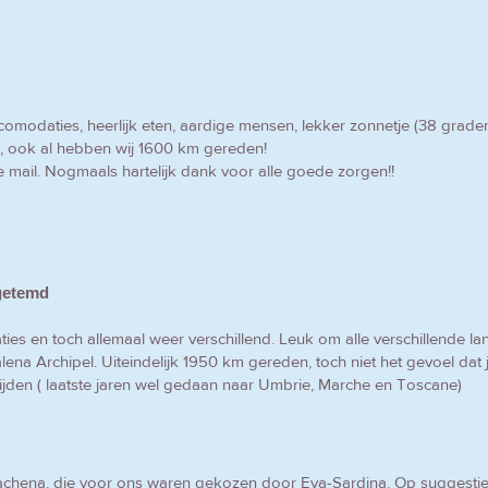
ne accomodaties, heerlijk eten, aardige mensen, lekker zonnetje (38 
n, ook al hebben wij 1600 km gereden!
e mail. Nogmaals hartelijk dank voor alle goede zorgen!!
getemd
ies en toch allemaal weer verschillend. Leuk om alle verschillende la
na Archipel. Uiteindelijk 1950 km gereden, toch niet het gevoel dat j
e rijden ( laatste jaren wel gedaan naar Umbrie, Marche en Toscane)
rzachena, die voor ons waren gekozen door Eva-Sardina. Op suggesti