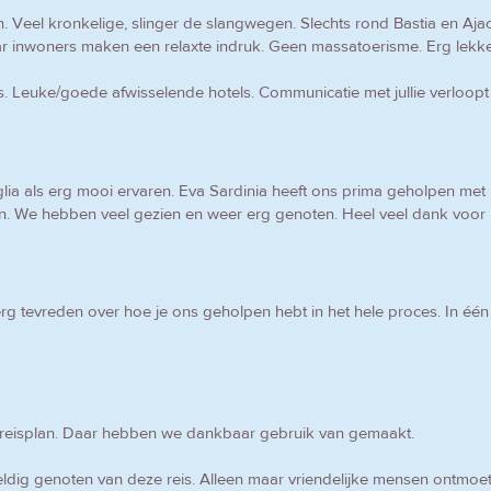
n. Veel kronkelige, slinger de slangwegen. Slechts rond Bastia en Ajacc
aar inwoners maken een relaxte indruk. Geen massatoerisme. Erg lekk
 Leuke/goede afwisselende hotels. Communicatie met jullie verloopt pr
lia als erg mooi ervaren. Eva Sardinia heeft ons prima geholpen met 
en. We hebben veel gezien en weer erg genoten. Heel veel dank voor 
 tevreden over hoe je ons geholpen hebt in het hele proces. In één 
t reisplan. Daar hebben we dankbaar gebruik van gemaakt.
dig genoten van deze reis. Alleen maar vriendelijke mensen ontmoe