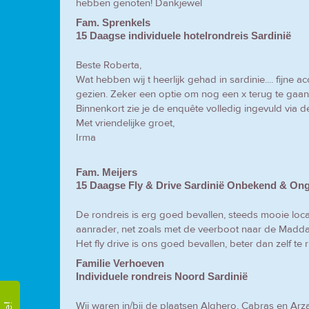
hebben genoten! Dankjewel
Fam. Sprenkels
15 Daagse individuele hotelrondreis Sardinië
Beste Roberta,
Wat hebben wij t heerlijk gehad in sardinie.... fij
gezien. Zeker een optie om nog een x terug te gaa
Binnenkort zie je de enquête volledig ingevuld via d
Met vriendelijke groet,
Irma
Fam. Meijers
15 Daagse Fly & Drive Sardinië Onbekend & On
De rondreis is erg goed bevallen, steeds mooie locat
aanrader, net zoals met de veerboot naar de Maddale
Het fly drive is ons goed bevallen, beter dan zelf t
Familie Verhoeven
Individuele rondreis Noord Sardinië
Wij waren in/bij de plaatsen Alghero, Cabras en A