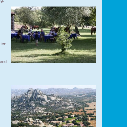
ug.
ten.
eest