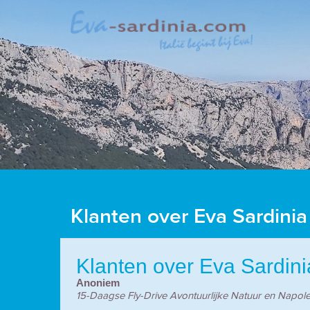
Klanten over Eva Sardinia
Klanten over Eva Sardini
Anoniem
15-Daagse Fly-Drive Avontuurlijke Natuur en Napole