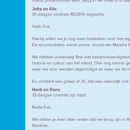
overal prima kunnen eten, hetzij in het hotel of in s
Jefta en Alie
15-daagse rondreis REIZEN magazine
Hallo Eva,
Hierbij willen we je nog even bedanken voor het reg
De accomodaties waren prima, vooral van Mandra E
We hebben onderweg flink wat bezienswaardighed
historie en cultuur van het eiland. Ook nog kennis 
waar we voor werden uitgenodigd en waar we de hel
En constant een graad of 30, dat was natuurlijk ook 
Henk en Rens
15-daagse rondreis op maat
Beste Eva,
We wilden je even laten weten dat we terug zijn in N
Sardinie.