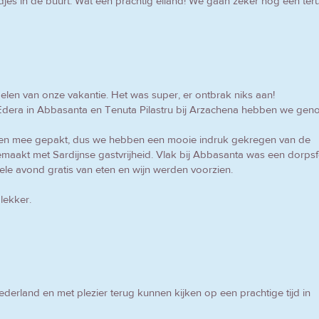
tadjes in de buurt. Wat een prachtig eiland! We gaan zeker nog een ter
elen van onze vakantie. Het was super, er ontbrak niks aan!
dera in Abbasanta en Tenuta Pilastru bij Arzachena hebben we geno
en mee gepakt, dus we hebben een mooie indruk gekregen van de
gemaakt met Sardijnse gastvrijheid. Vlak bij Abbasanta was een dorpsf
e avond gratis van eten en wijn werden voorzien.
lekker.
ederland en met plezier terug kunnen kijken op een prachtige tijd in