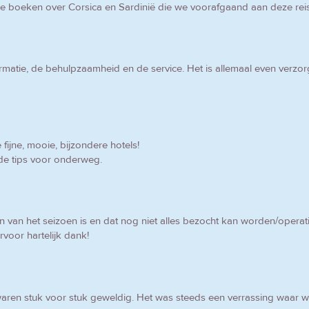
de boeken over Corsica en Sardinië die we voorafgaand aan deze rei
 informatie, de behulpzaamheid en de service. Het is allemaal even verzo
 fijne, mooie, bijzondere hotels!
de tips voor onderweg.
in van het seizoen is en dat nog niet alles bezocht kan worden/operat
rvoor hartelijk dank!
s waren stuk voor stuk geweldig. Het was steeds een verrassing waar